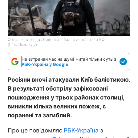
Фото: як виглядає Київ після балістичної атаки РФ
(t.me/dsns_kyiv)
Не витрачай час на шум! Читай тільки суть з
РБК-Україна у Google
Росіяни вночі атакували Київ балістикою.
В результаті обстрілу зафіксовані
пошкодження у трьох районах столиці,
виникли кілька великих пожеж, є
поранені та загиблий.
Про це повідомляє
РБК-Україна
з