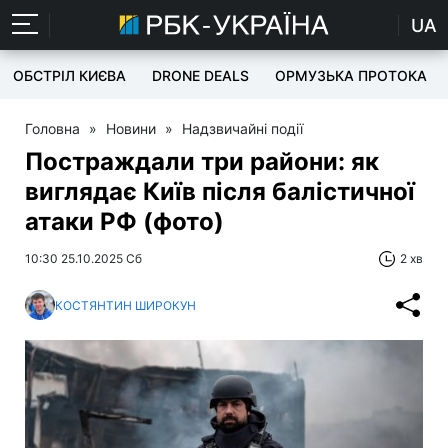
UA
ОБСТРІЛ КИЄВА
DRONE DEALS
ОРМУЗЬКА ПРОТОКА
Головна
»
Новини
»
Надзвичайні події
Постраждали три райони: як
виглядає Київ після балістичної
атаки РФ (фото)
10:30 25.10.2025 Сб
2 хв
КОСТЯНТИН ШИРОКУН