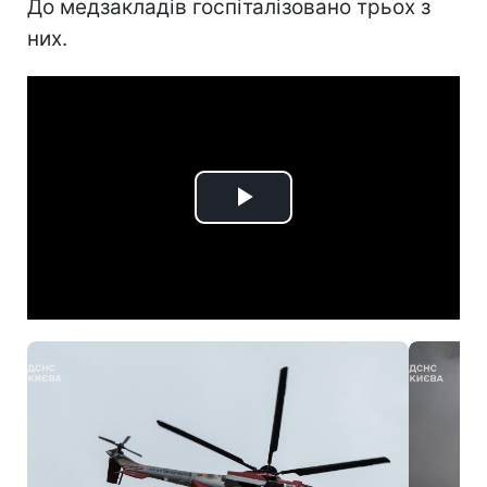
До медзакладів госпіталізовано трьох з
них.
Play
Video