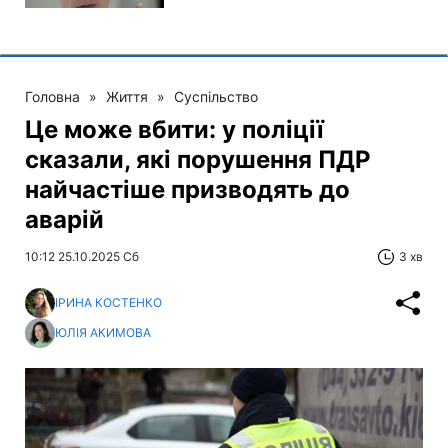
Головна
»
Життя
»
Суспільство
Це може вбити: у поліції
сказали, які порушення ПДР
найчастіше призводять до
аварій
10:12 25.10.2025 Сб
3 хв
ІРИНА КОСТЕНКО
ЮЛІЯ АКИМОВА