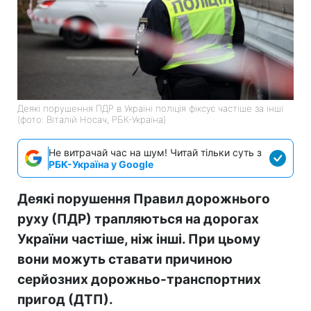
Деякі порушення ПДР в Україні поліція фіксує частіше за інші
(фото: Віталій Носач, РБК-Україна)
Не витрачай час на шум! Читай тільки суть з
РБК-Україна у Google
Деякі порушення Правил дорожнього
руху (ПДР) трапляються на дорогах
України частіше, ніж інші. При цьому
вони можуть ставати причиною
серйозних дорожньо-транспортних
пригод (ДТП).