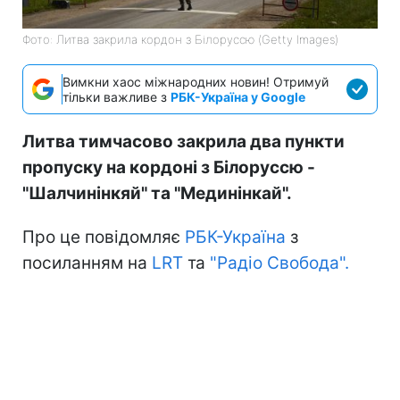
Фото: Литва закрила кордон з Білоруссю (Getty Images)
Вимкни хаос міжнародних новин! Отримуй
тільки важливе з
РБК-Україна у Google
Литва тимчасово закрила два пункти
пропуску на кордоні з Білоруссю -
"Шалчинінкяй" та "Мединінкай".
Про це повідомляє
РБК-Україна
з
посиланням на
LRT
та
"Радіо Свобода".