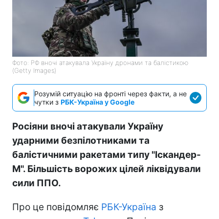
Фото: РФ вночі атакувала Україну дронами та балістикою
(Getty Images)
Розумій ситуацію на фронті через факти, а не
чутки з
РБК-Україна у Google
Росіяни вночі атакували Україну
ударними безпілотниками та
балістичними ракетами типу "Іскандер-
М". Більшість ворожих цілей ліквідували
сили ППО.
Про це повідомляє
РБК-Україна
з