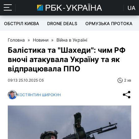
UA
ОБСТРІЛ КИЄВА
DRONE DEALS
ОРМУЗЬКА ПРОТОКА
Головна
»
Новини
»
Війна в Україні
Балістика та "Шахеди": чим РФ
вночі атакувала Україну та як
відпрацювала ППО
09:13 25.10.2025 Сб
2 хв
КОСТЯНТИН ШИРОКУН