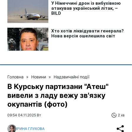
Головна
»
Новини
»
Надзвичайні події
В Курську партизани "Атеш"
вивели з ладу вежу зв'язку
окупантів (фото)
09:54 04.11.2025 Вт
2 хв
ІРИНА ГЛУХОВА