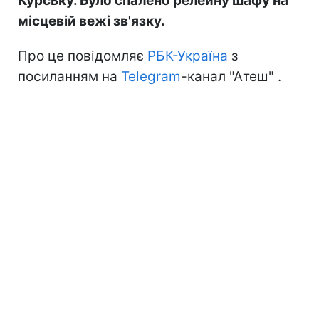
Курську. Було спалено релейну шафу на
місцевій вежі зв'язку.
Про це повідомляє
РБК-Україна
з
посиланням на
Telegram
-канал "Атеш" .