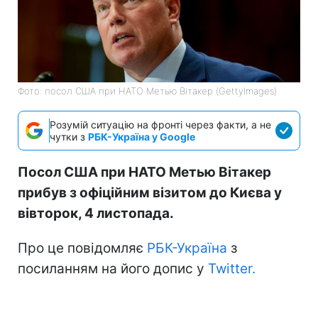
Фото: посол США при НАТО Метью Вітакер (GettyImages)
Розумій ситуацію на фронті через факти, а не
чутки з
РБК-Україна у Google
Посол США при НАТО Метью Вітакер
прибув з офіційним візитом до Києва у
вівторок, 4 листопада.
Про це повідомляє
РБК-Україна
з
посиланням на його допис у
Twitter.