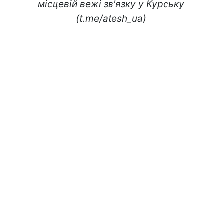
місцевій вежі зв'язку у Курську
(t.me/atesh_ua)