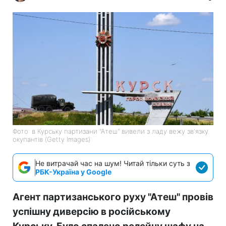
Фото: в Курську партизани "Атеш" вивели з ладу вежу зв'язку
окупантів (Getty Images)
Не витрачай час на шум! Читай тільки суть з
РБК-Україна у Google
Агент партизанського руху "Атеш" провів
успішну диверсію в російському