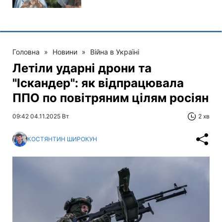
Головна
»
Новини
»
Війна в Україні
Летіли ударні дрони та
"Іскандер": як відпрацювала
ППО по повітряним цілям росіян
09:42 04.11.2025 Вт
2 хв
КОСТЯНТИН ШИРОКУН