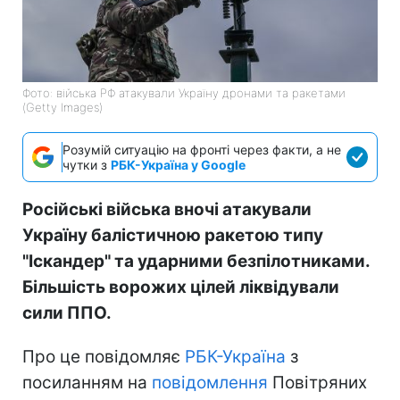
Фото: війська РФ атакували Україну дронами та ракетами
(Getty Images)
Розумій ситуацію на фронті через факти, а не
чутки з
РБК-Україна у Google
Російські війська вночі атакували
Україну балістичною ракетою типу
"Іскандер" та ударними безпілотниками.
Більшість ворожих цілей ліквідували
сили ППО.
Про це повідомляє
РБК-Україна
з
посиланням на
повідомлення
Повітряних