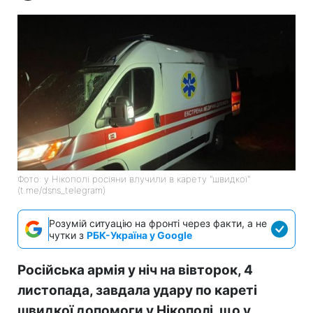
Фото: у Нікополі росіяни влучили в карету "швидкої"
(t.me/dsns_telegram)
Розумій ситуацію на фронті через факти, а не
чутки з
РБК-Україна у Google
Російська армія у ніч на вівторок, 4
листопада, завдала удару по кареті
швидкої допомоги у Нікополі, що у