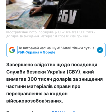
Ілюстративне фото: посадовець СБУ вимагав 300 тисяч
доларів за знищення матеріалів справи (ssu.gov.ua)
Не витрачай час на шум! Читай тільки суть з
РБК-Україна у Google
Завершено слідство щодо посадовця
Служби безпеки України (СБУ), який
вимагав 300 тисяч доларів за знищення
частини матеріалів справи про
переправлення за кордон
військовозобов’язаних.