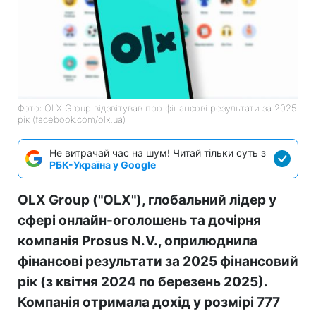
Фото: OLX Group відзвітував про фінансові результати за 2025
рік (facebook.com/olx.ua)
Не витрачай час на шум! Читай тільки суть з
РБК-Україна у Google
OLX Group ("OLX"), глобальний лідер у
сфері онлайн-оголошень та дочірня
компанія Prosus N.V., оприлюднила
фінансові результати за 2025 фінансовий
рік (з квітня 2024 по березень 2025).
Компанія отримала дохід у розмірі 777