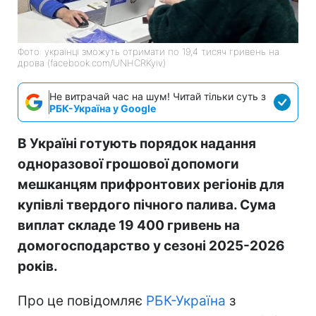
Фото: українці зможуть отримати по 19,4 тисяч гривень на
дрова (facebook.com/UNHCRKyiv)
Не витрачай час на шум! Читай тільки суть з
РБК-Україна у Google
В Україні готують порядок надання
одноразової грошової допомоги
мешканцям прифронтових регіонів для
купівлі твердого пічного палива. Сума
виплат складе 19 400 гривень на
домогосподарство у сезоні 2025-2026
років.
Про це повідомляє
РБК-Україна
з