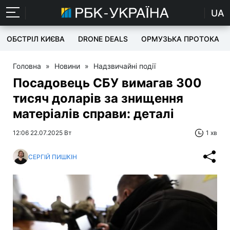
UA
ОБСТРІЛ КИЄВА
DRONE DEALS
ОРМУЗЬКА ПРОТОКА
Головна
»
Новини
»
Надзвичайні події
Посадовець СБУ вимагав 300
тисяч доларів за знищення
матеріалів справи: деталі
12:06 22.07.2025 Вт
1 хв
СЕРГІЙ ПИШКІН