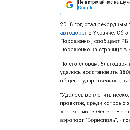
Не витрачай час на шум!
Google
2018 год стал рекордным 
автодорог
в Украине. Об э
Порошенко , сообщает РБК
Порошенко на странице в
По его словам, благодаря
удалось восстановить 380
общегосударственного, так
"Удалось воплотить неск
проектов, среди которых з
локомотивов General Elect
аэропорт "Борисполь", - г