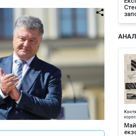
Екс
Сте
зап
АНАЛ
Кост
корес
Май
екз