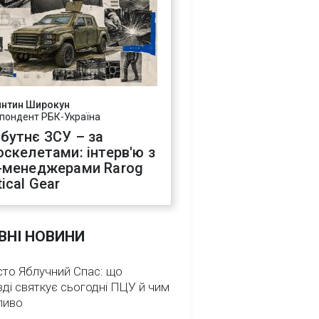
янтин Широкун
пондент РБК-Україна
бутнє ЗСУ – за
оскелетами: інтерв'ю з
-менеджерами Rarog
ical Gear
ВНІ НОВИНИ
сто Яблучний Спас: що
ді святкує сьогодні ПЦУ й чим
ливо