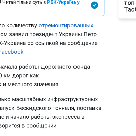
топ
 Читай тільки суть з
РБК-Україна у
Tact
по количеству
отремонтированных
том заявил президент Украины Петр
-Украина со ссылкой на сообщение
Facebook.
 начала работы Дорожного фонда
0 км дорог как
 и местного значения.
олько масштабных инфраструктурных
апуск Бескидского тоннеля, поставка
ric и начало работы экспресса в
оворится в сообщении.