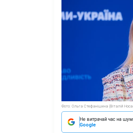
Фото: Ольга Стефанішина (Віталій Носа
Не витрачай час на шум!
Google