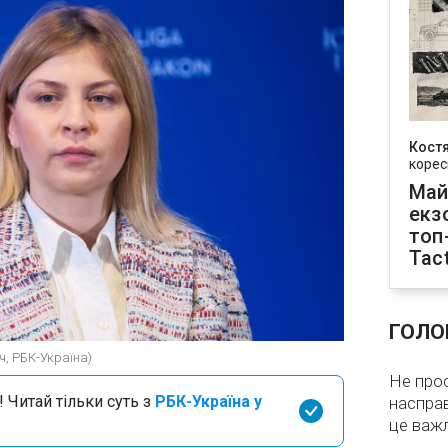
Кост
корес
Май
екз
топ
Tact
ГОЛО
ч, РБК-Україна)
Не про
 Читай тільки суть з
РБК-Україна у
насправ
це важ