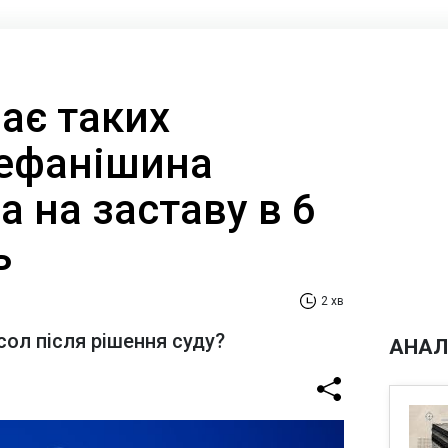
ає таких
тефанішина
а на заставу в 6
ь
2 хв
ол після рішення суду?
АНАЛ