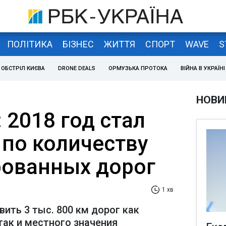
ПОЛІТИКА
БІЗНЕС
ЖИТТЯ
СПОРТ
WAVE
S
ОБСТРІЛ КИЄВА
DRONE DEALS
ОРМУЗЬКА ПРОТОКА
ВІЙНА В УКРАЇНІ
НОВИ
 2018 год стал
по количеству
ованных дорог
1 хв
вить 3 тыс. 800 км дорог как
так и местного значения