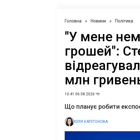
Головна
»
Новини
»
Політика
"У мене нем
грошей": С
відреагувал
млн гривен
10:41 06.08.2026 Чт
Що планує робити експос
ЮЛІЯ КАПІТОНОВА