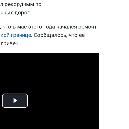
 что в мае этого года начался ремонт
ской границе
. Сообщалось, что ее
 гривен.
Play
Video