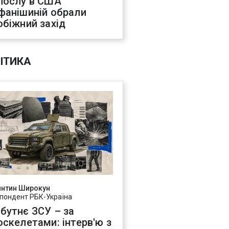
послу в США
фанішиній обрали
обіжний захід
ІТИКА
янтин Широкун
пондент РБК-Україна
бутнє ЗСУ – за
оскелетами: інтерв'ю з