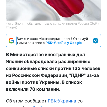
Фото: Япония объявила новые санкции против России (Getty
Images)
Вимкни хаос міжнародних новин! Отримуй
тільки важливе з
РБК-Україна у Google
В Министерстве иностранных дел
Японии обнародовало расширенные
санкционные списки против 133 человек
из Российской Федерации, "ЛДНР" из-за
войны против Украины. В список
включили 70 компаний.
Об этом сообщает
РБК-Украина
со