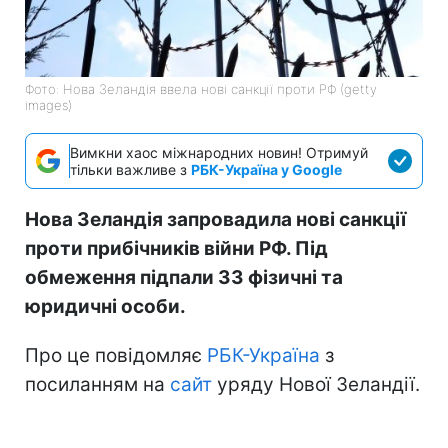
Фото: Нова Зеландія ввела нові санкції проти РФ (getty
images)
Вимкни хаос міжнародних новин! Отримуй
тільки важливе з
РБК-Україна у Google
Нова Зеландія запровадила нові санкції
проти прибічників війни РФ. Під
обмеження підпали 33 фізичні та
юридичні особи.
Про це повідомляє
РБК-Україна
з
посиланням на
сайт
уряду Нової Зеландії.