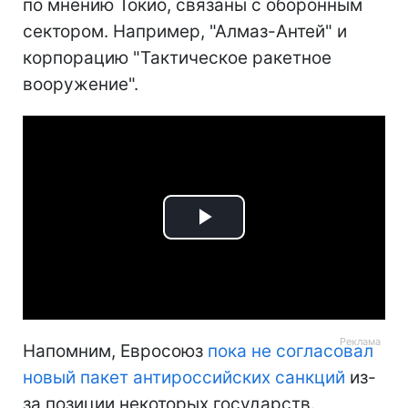
по мнению Токио, связаны с оборонным
сектором. Например, "Алмаз-Антей" и
корпорацию "Тактическое ракетное
вооружение".
Play
Video
Напомним, Евросоюз
пока не согласовал
новый пакет антироссийских санкций
из-
за позиции некоторых государств.