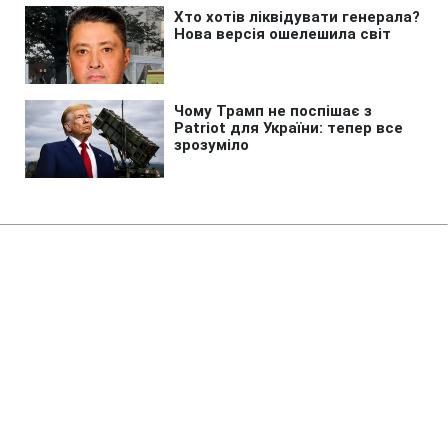
Головна
»
Новини
»
Війна в Україні
Сербія надасть Україні пакет
гуманітарної допомоги
15:20 08.08.2026 Сб
1 хв
Що включатиме нова допомога?