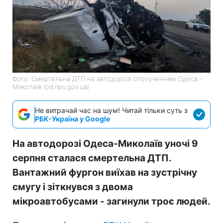
Фото: Смертельна ДТП на автодорозі сполученням Одеса –
Миколаїв (od.npu.gov.ua)
Не витрачай час на шум! Читай тільки суть з
РБК-Україна у Google
На автодорозі Одеса-Миколаїв уночі 9
серпня сталася смертельна ДТП.
Вантажний фургон виїхав на зустрічну
смугу і зіткнувся з двома
мікроавтобусами - загинули троє людей.