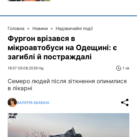
Головна
»
Новини
»
Надзвичайні події
Фургон врізався в
мікроавтобуси на Одещині: є
загиблі й постраждалі
18:57 09.08.2026 Нд
1 хв
Cемеро людей після зіткнення опинилися
в лікарні
ВАЛЕРІЯ АБАБІНА