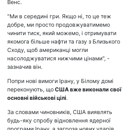
Венс.
"Ми в середині гри. Якщо ні, то це теж
добре, ми просто продовжуватимемо
чинити тиск, який можемо, і отримувати
якомога більше нафти та газу з Близького
Сходу, щоб американці могли
насолоджуватися нижчими цінами", -
зазначив він.
Попри нові вимоги Ірану, у Білому домі
переконують, що
США вже виконали свої
основні військові цілі
.
За словами чиновників, США виявлять
будь-яку спробу відновлення ядерної
програми Ірану, а загроза нових ударів