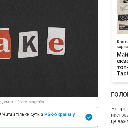
Кост
корес
Май
екз
топ
Tact
ГОЛО
домістю (фото: Magnific)
Не про
 Читай тільки суть з
РБК-Україна у
насправ
це важ