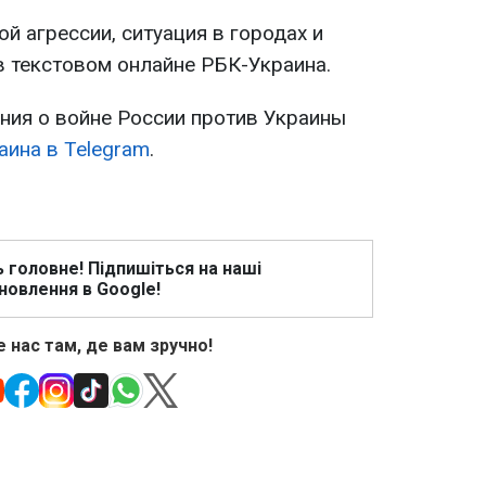
й агрессии, ситуация в городах и
в текстовом онлайне РБК-Украина.
ия о войне России против Украины
аина в Telegram
.
ь головне! Підпишіться на наші
новлення в Google!
 нас там, де вам зручно!