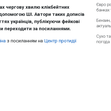
Євро рі
х чергову хвилю клікбейтних
банках 
 допомогою ШІ. Автори таких дописів
Бензин,
тях українців, публікуючи фейкові
актуаль
ами переходити за посиланнями.
Сухо та
їна
з посиланням на
Центр протидії
погода 