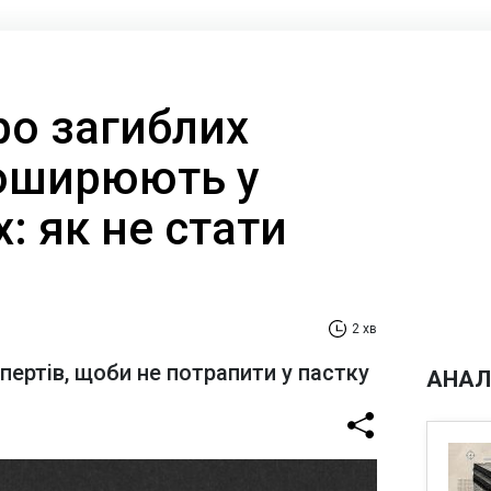
ро загиблих
поширюють у
 як не стати
2 хв
ертів, щоби не потрапити у пастку
АНАЛ