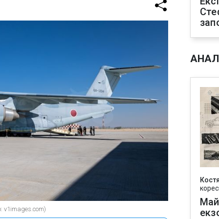
Екс
Сте
зап
АНАЛ
Кост
корес
Май
: v1images.com)
екз