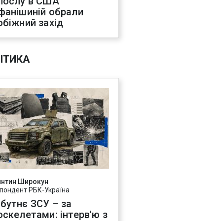
послу в США
фанішиній обрали
обіжний захід
ІТИКА
янтин Широкун
пондент РБК-Україна
бутнє ЗСУ – за
оскелетами: інтерв'ю з