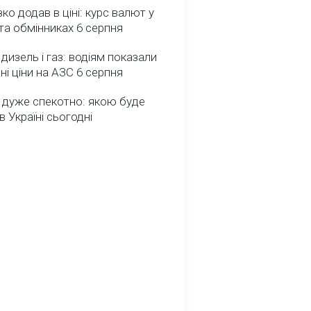
зко додав в ціні: курс валют у
та обмінниках 6 серпня
 дизель і газ: водіям показали
ні ціни на АЗС 6 серпня
 дуже спекотно: якою буде
в Україні сьогодні