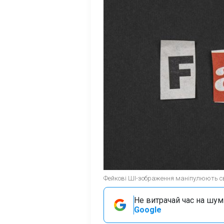
Фейкові ШІ-зображення маніпулюють сві
Не витрачай час на шум!
Google