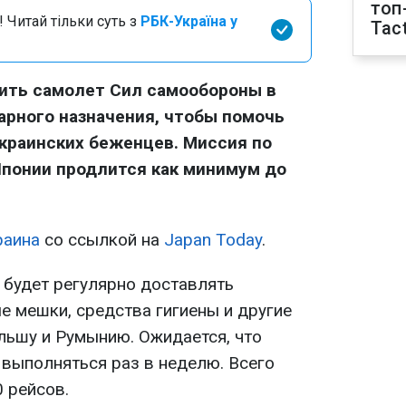
топ
 Читай тільки суть з
РБК-Україна у
Tact
вить самолет Сил самообороны в
арного назначения, чтобы помочь
краинских беженцев. Миссия по
Японии продлится как минимум до
раина
со ссылкой на
Japan Today
.
 будет регулярно доставлять
е мешки, средства гигиены и другие
ьшу и Румынию. Ожидается, что
 выполняться раз в неделю. Всего
 рейсов.