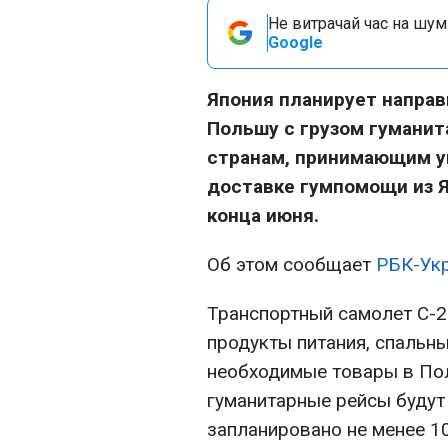
Не витрачай час на шум!
Google
Япония планирует напра
Польшу с грузом гуманит
странам, принимающим у
доставке гумпомощи из 
конца июня.
Об этом сообщает
РБК-Ук
Транспортный самолет С-2
продукты питания, спальны
необходимые товары в Пол
гуманитарные рейсы будут
запланировано не менее 10