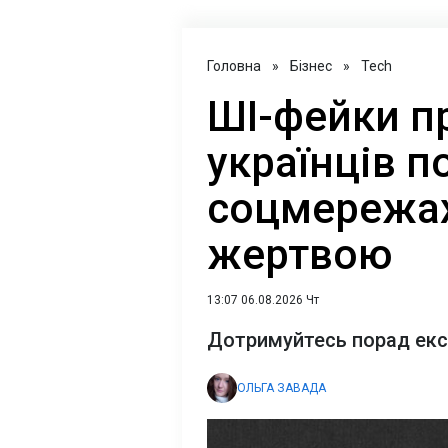
Головна
»
Бізнес
»
Tech
ШІ-фейки п
українців 
соцмережах:
жертвою
13:07 06.08.2026 Чт
Дотримуйтесь порад експ
ОЛЬГА ЗАВАДА