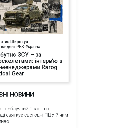
янтин Широкун
пондент РБК-Україна
бутнє ЗСУ – за
оскелетами: інтерв'ю з
-менеджерами Rarog
ical Gear
ВНІ НОВИНИ
сто Яблучний Спас: що
ді святкує сьогодні ПЦУ й чим
ливо