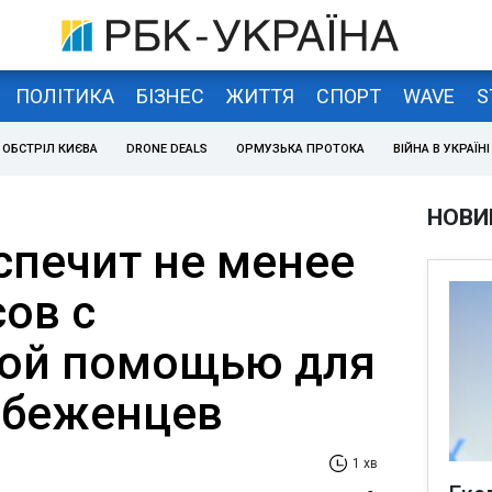
ПОЛІТИКА
БІЗНЕС
ЖИТТЯ
СПОРТ
WAVE
S
ОБСТРІЛ КИЄВА
DRONE DEALS
ОРМУЗЬКА ПРОТОКА
ВІЙНА В УКРАЇНІ
НОВИ
спечит не менее
ов с
ной помощью для
 беженцев
1 хв