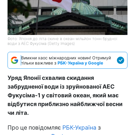
Фото: Японія до літа скине в океан мільйон тонн брудної
води з АЕС Фукусіма (Getty Images)
Вимкни хаос міжнародних новин! Отримуй
тільки важливе з
РБК-Україна у Google
Уряд Японії схвалив скидання
забрудненої води із зруйнованої АЕС
Фукусіма-1 у світовий океан, який має
відбутися приблизно найближчої весни
чи літа.
Про це повідомляє
РБК-Україна
з