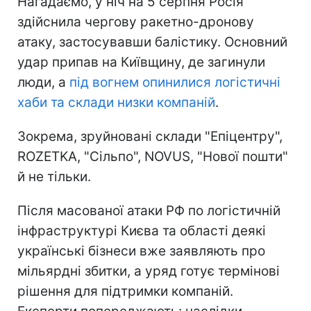
Нагадаємо, у ніч на 5 серпня Росія
здійснила чергову ракетно-дронову
атаку, застосувавши балістику. Основний
удар припав на Київщину, де загинули
люди, а
під вогнем опинилися логістичні
хаби та склади низки компаній
.
Зокрема, зруйновані склади "Епіцентру",
ROZETKA, "Сільпо", NOVUS, "Нової пошти"
й не тільки.
Після масованої атаки РФ по логістичній
інфраструктурі Києва та області деякі
українські бізнеси вже заявляють про
мільярдні збитки, а уряд готує термінові
рішення для підтримки компаній.