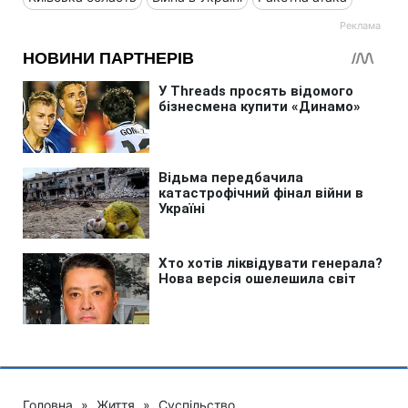
Головна
»
Життя
»
Суспільство