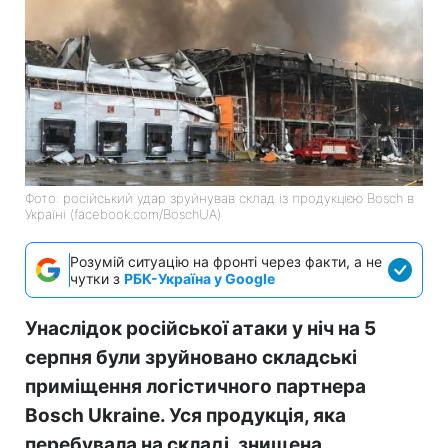
Фото: російський удар зруйнував склад із продукцією Bosch в
Україні (facebook.com/BoschUA)
Розумій ситуацію на фронті через факти, а не
чутки з
РБК-Україна у Google
Унаслідок російської атаки у ніч на 5
серпня були зруйновано складські
приміщення логістичного партнера
Bosch Ukraine. Уся продукція, яка
перебувала на складі, знищена.