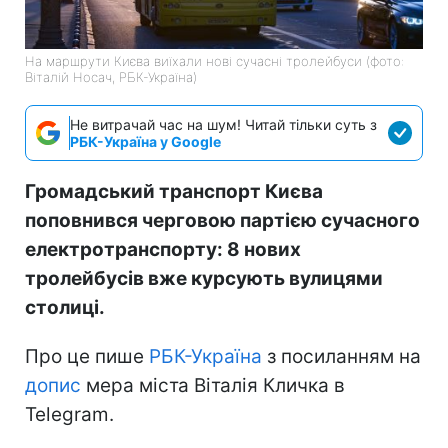
На маршрути Києва виїхали нові сучасні тролейбуси (фото:
Віталій Носач, РБК-Україна)
Не витрачай час на шум! Читай тільки суть з
РБК-Україна у Google
Громадський транспорт Києва
поповнився черговою партією сучасного
електротранспорту: 8 нових
тролейбусів вже курсують вулицями
столиці.
Про це пише
РБК-Україна
з посиланням на
допис
мера міста Віталія Кличка в
Telegram.