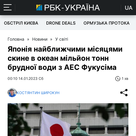
UA
ОБСТРІЛ КИЄВА
DRONE DEALS
ОРМУЗЬКА ПРОТОКА
Головна
»
Новини
»
У світі
Японія найближчими місяцями
скине в океан мільйон тонн
брудної води з АЕС Фукусіма
00:10 14.01.2023 Сб
1 хв
КОСТЯНТИН ШИРОКУН