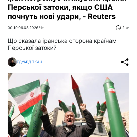
Перської затоки, якщо США
почнуть нові удари, - Reuters
00:19 06.08.2026 Чт
2 хв
Що сказала іранська сторона країнам
Перської затоки?
ЕДУАРД ТКАЧ