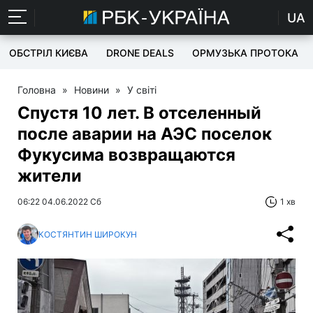
UA
ОБСТРІЛ КИЄВА
DRONE DEALS
ОРМУЗЬКА ПРОТОКА
Головна
»
Новини
»
У світі
Спустя 10 лет. В отселенный
после аварии на АЭС поселок
Фукусима возвращаются
жители
06:22 04.06.2022 Сб
1 хв
КОСТЯНТИН ШИРОКУН