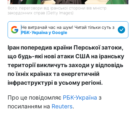
Фото: переговори від іранської сторони вів міністр
закордонних справ (Getty Images)
Не витрачай час на шум! Читай тільки суть з
РБК-Україна у Google
Іран попередив країни Перської затоки,
що будь-які нові атаки США на іранську
території викличуть заходи у відповідь
по їхніх країнах та енергетичній
інфраструктурі в усьому регіоні.
Про це повідомляє
РБК-Україна
з
посиланням на
Reuters
.