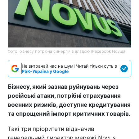
Фото: бізнесу потрібна синергія з владою (Facebook Novus)
Не витрачай час на шум! Читай тільки суть з
РБК-Україна у Google
Бізнесу, який зазнав руйнувань через
російські атаки, потрібні страхування
воєнних ризиків, доступне кредитування
та спрощений імпорт критичних товарів.
Такі три пріоритети відзначив
генеральний директор мережі Novus