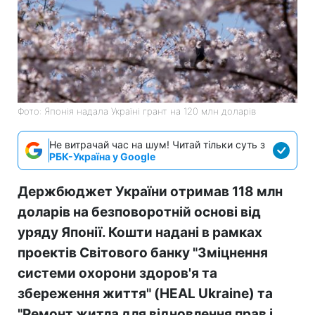
Фото: Японія надала Україні грант на 120 млн доларів
Не витрачай час на шум! Читай тільки суть з
РБК-Україна у Google
Держбюджет України отримав 118 млн
доларів на безповоротній основі від
уряду Японії. Кошти надані в рамках
проектів Світового банку "Зміцнення
системи охорони здоров'я та
збереження життя" (HEAL Ukraine) та
"Ремонт житла для відновлення прав і