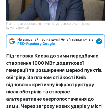
Пантелеєв розповів, як Київ готується до зими (фото:
kyivcity.gov.ua)
Не витрачай час на шум! Читай тільки суть з
РБК-Україна у Google
Підготовка Києва до зими передбачає
створення 1000 МВт додаткової
генерації та розширення мережі пунктів
обігріву. За планом стійкості Київ
відновлює критичну інфраструктуру
після обстрілів та створює
альтернативне енергопостачання до
зими. Через загрозу нових ударів у місті