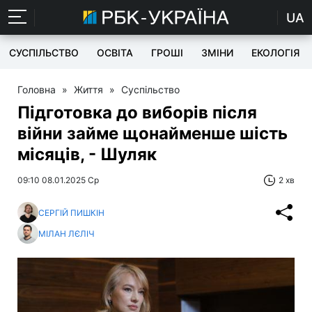
UA
СУСПІЛЬСТВО
ОСВІТА
ГРОШІ
ЗМІНИ
ЕКОЛОГІЯ
Головна
»
Життя
»
Суспільство
Підготовка до виборів після
війни займе щонайменше шість
місяців, - Шуляк
09:10 08.01.2025 Ср
2 хв
СЕРГІЙ ПИШКІН
МІЛАН ЛЄЛІЧ