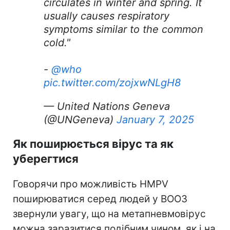
circulates in winter and spring. It
usually causes respiratory
symptoms similar to the common
cold."
-
@who
pic.twitter.com/zojxwNLgH8
— United Nations Geneva
(@UNGeneva)
January 7, 2025
Як поширюється вірус та як
уберегтися
Говорячи про можливість HMPV
поширюватися серед людей у ВООЗ
звернули увагу, що на метапневмовірус
можна заразитися подібним чином, як і на