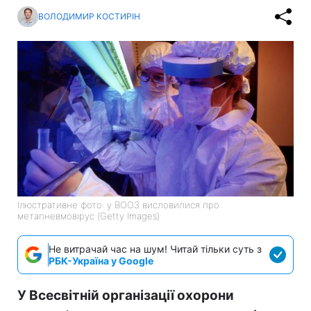
ВОЛОДИМИР КОСТИРІН
Ілюстративне фото: у ВООЗ висловилися про
метапневмовірус (Getty Images)
Не витрачай час на шум! Читай тільки суть з
РБК-Україна у Google
У Всесвітній організації охорони