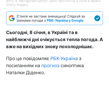
Фото: в "Укргідрометцентрі" дали прогноз на 8 січня в Україні
(Getty Images)
Стихія не застане зненацька! Слідкуй за
змінами погоди з
РБК-Україна у Google
Сьогодні, 8 січня, в Україні та в
найближчі дні очікується тепла погода. А
вже на вихідних знову похолоднішає.
Про це повідомляє
РБК-Україна
з
посиланням на
прогноз
синоптика
Наталки Діденко.