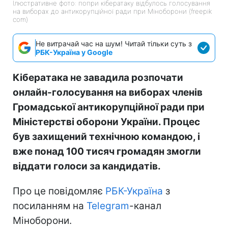
Ілюстративне фото: попри кібератаку відбулось голосування
на виборах до антикорупційної ради при Міноборони (freepik
com)
Не витрачай час на шум! Читай тільки суть з
РБК-Україна у Google
Кібератака не завадила розпочати
онлайн-голосування на виборах членів
Громадської антикорупційної ради при
Міністерстві оборони України. Процес
був захищений технічною командою, і
вже понад 100 тисяч громадян змогли
віддати голоси за кандидатів.
Про це повідомляє
РБК-Україна
з
посиланням на
Telegram
-канал
Міноборони.