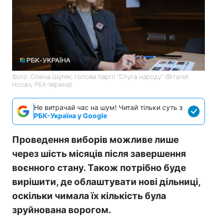
Фото: Олена Шуляк, голова партії "Слуга народу" (Віталій
Носач, РБК-Україна)
Не витрачай час на шум! Читай тільки суть з
РБК-Україна у Google
Проведення виборів можливе лише
через шість місяців після завершення
воєнного стану. Також потрібно буде
вирішити, де облаштувати нові дільниці,
оскільки чимала їх кількість була
зруйнована ворогом.