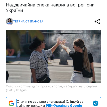
Надзвичайна спека накрила всі регіони
України
ТЕТЯНА СТЕПАНОВА
Фото: синоптики дали прогноз погоди в Україні на 6 серпня
(Getty Images)
Стихія не застане зненацька! Слідкуй за
змінами погоди з
РБК-Україна у Google