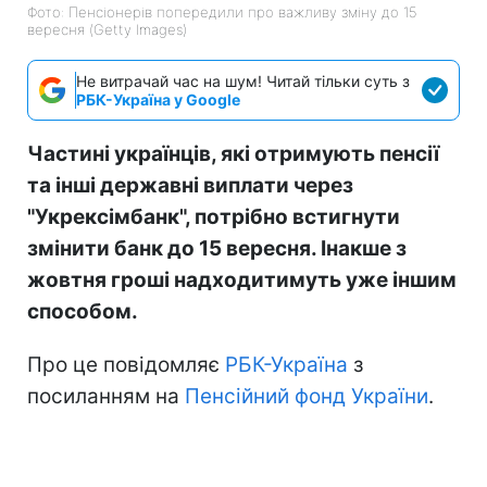
Фото: Пенсіонерів попередили про важливу зміну до 15
вересня (Getty Images)
Не витрачай час на шум! Читай тільки суть з
РБК-Україна у Google
Частині українців, які отримують пенсії
та інші державні виплати через
"Укрексімбанк", потрібно встигнути
змінити банк до 15 вересня. Інакше з
жовтня гроші надходитимуть уже іншим
способом.
Про це повідомляє
РБК-Україна
з
посиланням на
Пенсійний фонд України
.