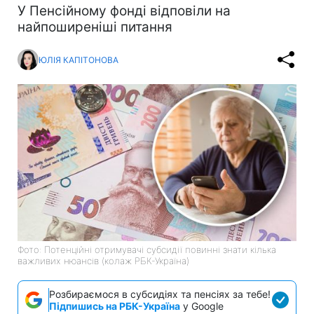
У Пенсійному фонді відповіли на
найпоширеніші питання
ЮЛІЯ КАПІТОНОВА
Фото: Потенційні отримувачі субсидії повинні знати кілька
важливих нюансів (колаж РБК-Україна)
Розбираємося в субсидіях та пенсіях за тебе!
Підпишись на РБК-Україна
у Google