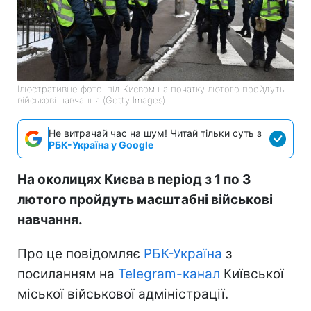
Ілюстративне фото: під Києвом на початку лютого пройдуть
військові навчання (Getty Images)
Не витрачай час на шум! Читай тільки суть з
РБК-Україна у Google
На околицях Києва в період з 1 по 3
лютого пройдуть масштабні військові
навчання.
Про це повідомляє
РБК-Україна
з
посиланням на
Telegram-канал
Київської
міської військової адміністрації.