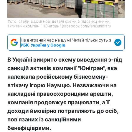
Фото: стали відомі нові деталі схеми з підсанкційними
активами компанії "Юнігран" (facebook.com/fem.unigran)
Не витрачай час на шум! Читай тільки суть з
РБК-Україна у Google
В Україні викрито схему виведення з-під
санкцій активів компанії "Юнігран", яка
належала російському бізнесмену-
втікачу Ігорю Наумцю. Незважаючи на
накладені правоохоронцями арешти,
компанія продовжує працювати, а її
доходи ймовірно потрапляють до осіб,
пов'язаних із санкційними
бенефіціарами.