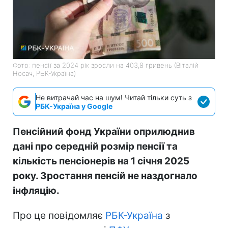
Фото: пенсії за 2024 рік зросли на 403,8 гривень (Віталій
Носач, РБК-Україна)
Не витрачай час на шум! Читай тільки суть з
РБК-Україна у Google
Пенсійний фонд України оприлюднив
дані про середній розмір пенсії та
кількість пенсіонерів на 1 січня 2025
року. Зростання пенсій не наздогнало
інфляцію.
Про це повідомляє
РБК-Україна
з