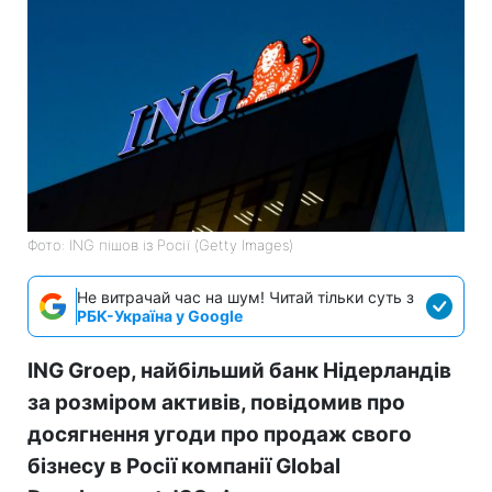
Фото: ING пішов із Росії (Getty Images)
Не витрачай час на шум! Читай тільки суть з
РБК-Україна у Google
ING Groep, найбільший банк Нідерландів
за розміром активів, повідомив про
досягнення угоди про продаж свого
бізнесу в Росії компанії Global