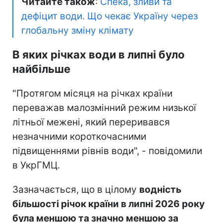
Читайте також
:
Спека, зливи та
дефіцит води. Що чекає Україну через
глобальну зміну клімату
В яких річках води в липні було
найбільше
"Протягом місяця на річках країни
переважав малозмінний режим низької
літньої межені, який переривався
незначними короткочасними
підвищеннями рівнів води", - повідомили
в УкрГМЦ.
Зазначається, що в цілому
водність
більшості річок країни в липні 2026 року
була меншою та значно меншою за