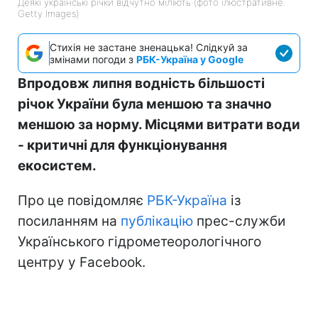
Деякі українські річки відчутно міліють (фото ілюстративне:
Getty Images)
Стихія не застане зненацька! Слідкуй за
змінами погоди з
РБК-Україна у Google
Впродовж липня водність більшості
річок України була меншою та значно
меншою за норму. Місцями витрати води
- критичні для функціонування
екосистем.
Про це повідомляє
РБК-Україна
із
посиланням на
публікацію
прес-служби
Українського гідрометеорологічного
центру у Facebook.