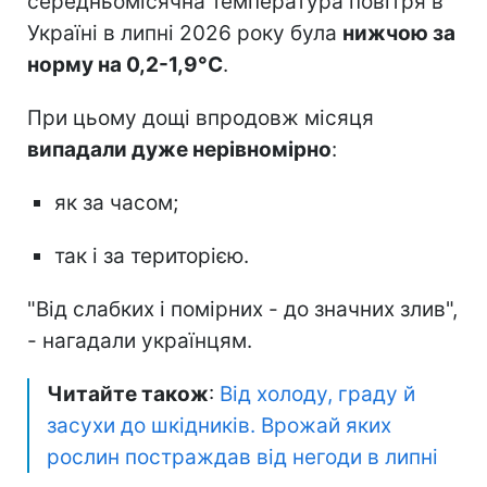
середньомісячна температура повітря в
Україні в липні 2026 року була
нижчою за
норму на 0,2-1,9°C
.
При цьому дощі впродовж місяця
випадали дуже нерівномірно
:
як за часом;
так і за територією.
"Від слабких і помірних - до значних злив",
- нагадали українцям.
Читайте також
:
Від холоду, граду й
засухи до шкідників. Врожай яких
рослин постраждав від негоди в липні