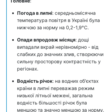
Головне
:
Погода в липні
: середньомісячна
температура повітря в Україні була
нижчою за норму на 0,2-1,9°C.
Опади впродовж місяця
: дощі
випадали вкрай нерівномірно - від
слабких до значних злив, створюючи
сильну просторову контрастність у
регіонах.
Водність річок
: на водних об'єктах
країни в липні переважав режим
низької літньої межені, загальна
водність більшості річок була
меншою та значно меншою за норму.