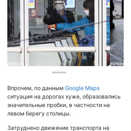
Фото: ситуация в метро Киева (РБК-Украина, Виталий Носач)
Впрочем, по данным
Google Maps
ситуация на дорогах хуже, образовались
значительные пробки, в частности на
левом берегу столицы.
Затруднено движение транспорта на