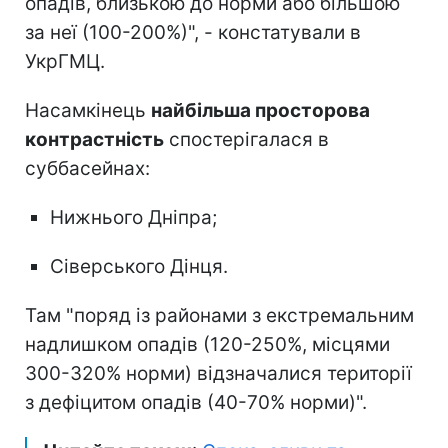
опадів, близькою до норми або більшою
за неї (100-200%)", - констатували в
УкрГМЦ.
Насамкінець
найбільша просторова
контрастність
спостерігалася в
суббасейнах:
Нижнього Дніпра;
Сіверського Дінця.
Там "поряд із районами з екстремальним
надлишком опадів (120-250%, місцями
300-320% норми) відзначалися території
з дефіцитом опадів (40-70% норми)".