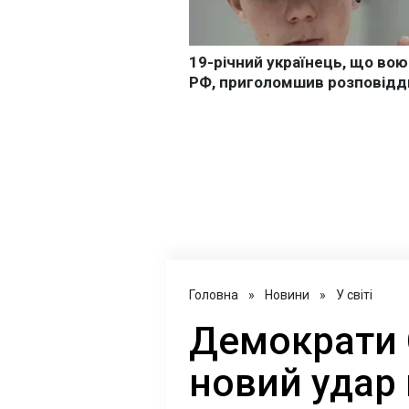
Головна
»
Новини
»
У світі
Демократи 
новий удар 