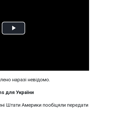
Play
Video
лено наразі невідомо.
ms для України
ені Штати Америки пообіцяли передати