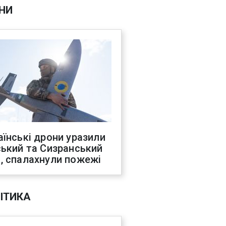
НИ
аїнські дрони уразили
ський та Сизранський
, спалахнули пожежі
ІТИКА