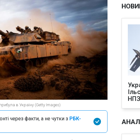
НОВИ
Укр
Іль
НПЗ
рибула в Україну (Getty Images)
нті через факти, а не чутки з
РБК-
АНАЛ