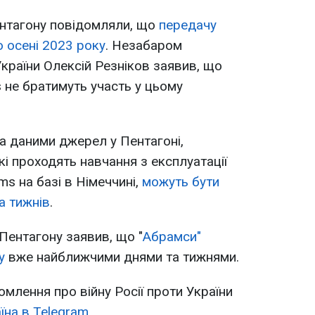
ентагону повідомляли, що
передачу
о осені 2023 року
. Незабаром
України Олексій Резніков заявив, що
 не братимуть участь у цьому
за даними джерел у Пентагоні,
і проходять навчання з експлуатації
s на базі в Німеччині,
можуть бути
а тижнів
.
Пентагону заявив, що "
Абрамси"
у
вже найближчими днями та тижнями.
омлення про війну Росії проти України
їна в Telegram
.