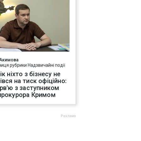
 Акимова
ниця рубрики Надзвичайні події
ік ніхто з бізнесу не
івся на тиск офіційно:
ерв'ю з заступником
прокурора Кримом