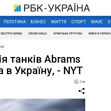
ПОЛІТИКА
БІЗНЕС
ЖИТТЯ
СПОРТ
WAVE
S
ОБСТРІЛ КИЄВА
DRONE DEALS
ОРМУЗЬКА ПРОТОКА
ВІЙНА В УКРАЇНІ
їні
я танків Abrams
 в Україну, - NYT
2 хв