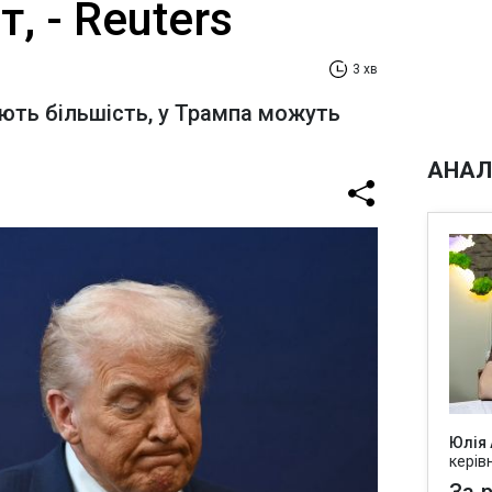
, - Reuters
3 хв
ть більшість, у Трампа можуть
и
АНАЛ
Юлія
керів