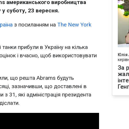
ams американського виробництва
 у суботу, 23 вересня.
раїна
з посиланням на
The New York
 танки прибули в Україну на кілька
 оцінок і вчасно, щоб використовувати
Юлія
керів
За р
жал
ли, що решта Abrams будуть
інт
сяці, зазначивши, що доставлені в
Ген
и з 31, які адміністрація президента
діслати.