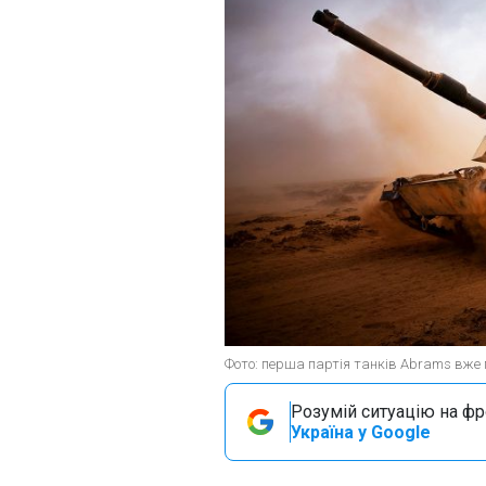
Фото: перша партія танків Abrams вже п
Розумій ситуацію на фро
Україна у Google