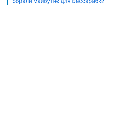
обрали майбутнє для Бессарабки