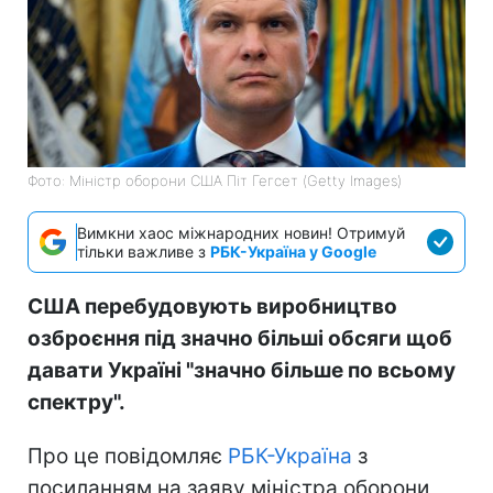
Фото: Міністр оборони США Піт Гегсет (Getty Images)
Вимкни хаос міжнародних новин! Отримуй
тільки важливе з
РБК-Україна у Google
США перебудовують виробництво
озброєння під значно більші обсяги щоб
давати Україні "значно більше по всьому
спектру".
Про це повідомляє
РБК-Україна
з
посиланням на заяву міністра оборони