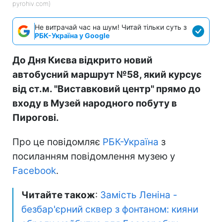
pyrohiv.com)
Не витрачай час на шум! Читай тільки суть з
РБК-Україна у Google
До Дня Києва відкрито новий
автобусний маршрут №58, який курсує
від ст.м. "Виставковий центр" прямо до
входу в Музей народного побуту в
Пирогові.
Про це повідомляє
РБК-Україна
з
посиланням повідомлення музею у
Facebook
.
Читайте також
:
Замість Леніна -
безбар'єрний сквер з фонтаном: кияни