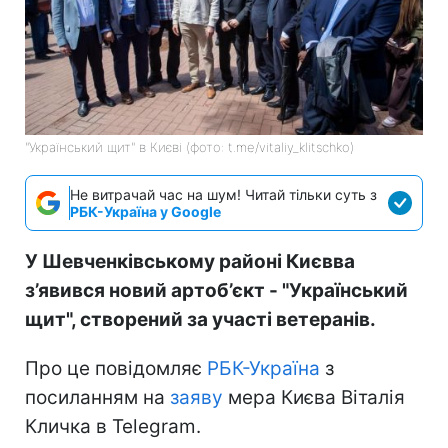
"Український щит" в Києві (фото: t.me/vitaliy_klitschko)
Не витрачай час на шум! Читай тільки суть з
РБК-Україна у Google
У Шевченківському районі Києвва
з’явився новий артоб’єкт - "Український
щит", створений за участі ветеранів.
Про це повідомляє
РБК-Україна
з
посиланням на
заяву
мера Києва Віталія
Кличка в Telegram.