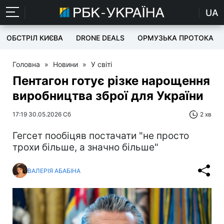
UA
ОБСТРІЛ КИЄВА
DRONE DEALS
ОРМУЗЬКА ПРОТОКА
Головна
»
Новини
»
У світі
Пентагон готує різке нарощення
виробництва зброї для України
17:19 30.05.2026 Сб
2 хв
Гегсет пообіцяв постачати "не просто
трохи більше, а значно більше"
ВАЛЕРІЯ АБАБІНА