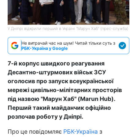
У Дніпрі відкрили перший в Україні "Марун Хаб" (прес-служба)
Не витрачай час на шум! Читай тільки суть з
РБК-Україна у Google
7-й корпус швидкого реагування
Десантно-штурмових військ ЗСУ
оголосив про запуск всеукраїнської
мережі цивільно-мілітарних просторів
під назвою "Марун Хаб" (Marun Hub).
Перший такий майданчик офіційно
розпочав роботу у Дніпрі.
Про це повідомляє
РБК-Україна
з