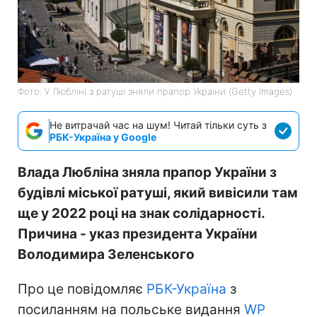
Фото: У Любліні з ратуші зняли прапор України (Getty Images)
Не витрачай час на шум! Читай тільки суть з
РБК-Україна у Google
Влада Любліна зняла прапор України з
будівлі міської ратуші, який вивісили там
ще у 2022 році на знак солідарності.
Причина - указ президента України
Володимира Зеленського
Про це повідомляє
РБК-Україна
з
посиланням на польське видання
WP