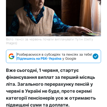
Фото: пенсії за червень почали виплачувати Путін (Getty
Images)
Розбираємося в субсидіях та пенсіях за тебе!
Підпишись на РБК-Україна
у Google
Вже сьогодні, 1 червня, стартує
фінансування виплат за перший місяць
літа. Загального перерахунку пенсій у
червні в Україні не буде, проте окремі
категорії пенсіонерів усе ж отримають
підвищені суми та доплати.