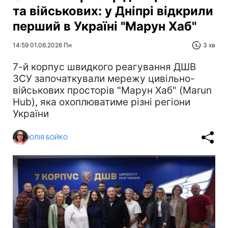
та військових: у Дніпрі відкрили
перший в Україні "Марун Хаб"
14:59 01.06.2026 Пн
3 хв
7-й корпус швидкого реагування ДШВ
ЗСУ започаткували мережу цивільно-
військових просторів "Марун Хаб" (Marun
Hub), яка охоплюватиме різні регіони
України
ЮЛІЯ БОЙКО