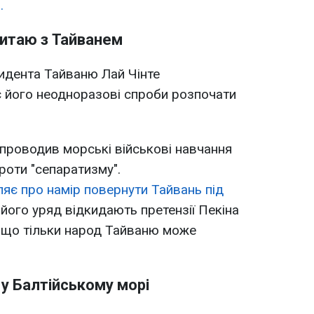
.
Китаю з Тайванем
идента Тайваню Лай Чінте
є його неодноразові спроби розпочати
 проводив морські військові навчання
роти "сепаратизму".
яє про намір повернути Тайвань під
його уряд відкидають претензії Пекіна
, що тільки народ Тайваню може
у Балтійському морі