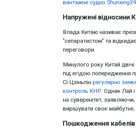
вантажне судно Shunxing39
Напружені відносини 
Влада Китаю називає през
"сепаратистом" та відкида
переговори.
Минулого року Китай двічі
під егідою попередження п
Сі Цзіньпін
регулярно заявл
контроль КНР.
Однак Лай і 
на суверенітет, заявляючи
вирішувати своє майбутнє.
Пошкодження кабелів 