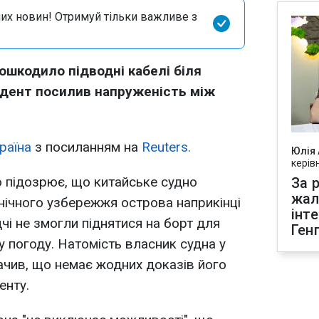
их новин! Отримуй тільки важливе з
ошкодило підводні кабелі біля
дент посилив напруженість між
раїна
з посиланням на
Reuters.
Юлія
керів
 підозрює, що китайське судно
За р
жал
нічного узбережжя острова наприкінці
інт
чі не змогли піднятися на борт для
Ген
у погоду. Натомість власник судна у
ачив, що немає жодних доказів його
енту.