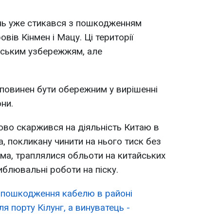
ань уже стикався з пошкодженням
вів Кінмен і Мацу. Ці території
йським узбережжям, але
 повинен бути обережним у вирішенні
они.
во скаржився на діяльність Китаю в
ва, покликану чинити на нього тиск без
ема, траплялися обльоти на китайських
иблювальні роботи на піску.
о
пошкодження кабелю в районі
я порту Кілунг, а винуватець -