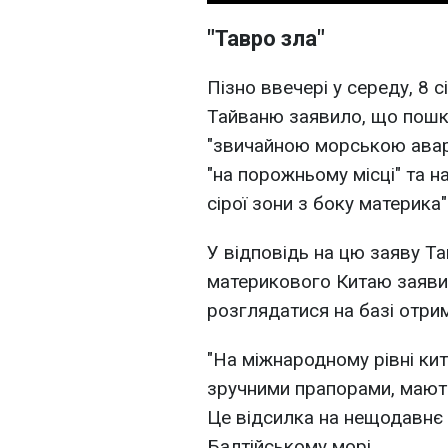
"Тавро зла"
Пізно ввечері у середу, 8 с
Тайваню заявило, що пошк
"звичайною морською авар
"на порожньому місці" та 
сірої зони з боку материка"
У відповідь на цю заяву Т
материкового Китаю заявил
розглядатися на базі отри
"На міжнародному рівні кит
зручними прапорами, мають 
Це відсилка на нещодавнє
Балтійському морі.