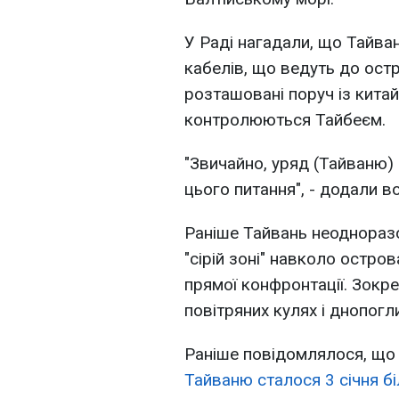
У Раді нагадали, що Тайв
кабелів, що ведуть до остро
розташовані поруч із кита
контролюються Тайбеєм.
"Звичайно, уряд (Тайваню)
цього питання", - додали в
Раніше Тайвань неодноразо
"сірій зоні" навколо остро
прямої конфронтації. Зокр
повітряних кулях і днопогл
Раніше повідомлялося, щ
Тайваню сталося 3 січня біл