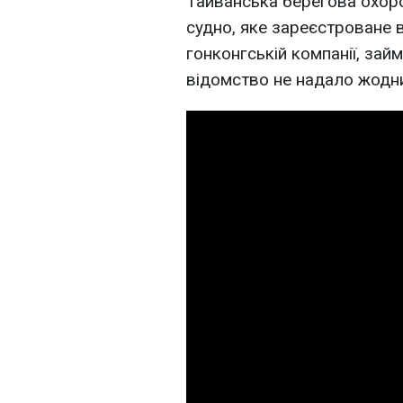
Тайванська берегова охор
судно, яке зареєстроване в
гонконгській компанії, займ
відомство не надало жодни