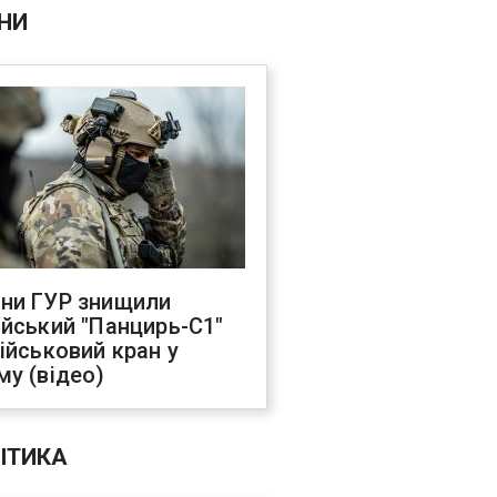
НИ
ни ГУР знищили
ійський "Панцирь-С1"
військовий кран у
му (відео)
ІТИКА