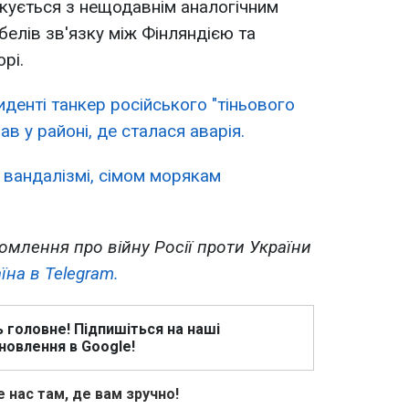
гукується з нещодавнім аналогічним
елів зв'язку між Фінляндією та
рі.
иденті танкер російського "тіньового
ав у районі, де сталася аварія.
 вандалізмі, сімом морякам
омлення про війну Росії проти України
їна в Telegram.
ь головне! Підпишіться на наші
новлення в Google!
 нас там, де вам зручно!