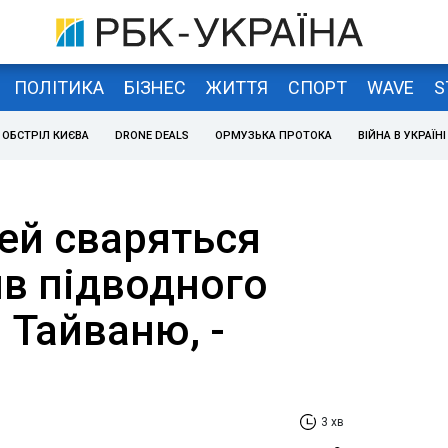
ПОЛІТИКА
БІЗНЕС
ЖИТТЯ
СПОРТ
WAVE
S
ОБСТРІЛ КИЄВА
DRONE DEALS
ОРМУЗЬКА ПРОТОКА
ВІЙНА В УКРАЇНІ
бей сваряться
ив підводного
 Тайваню, -
3 хв