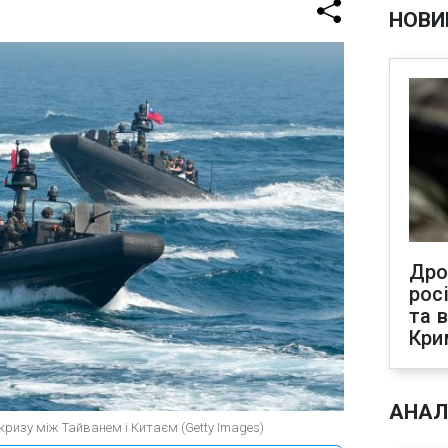
НОВИ
Дро
рос
та 
Кри
АНАЛ
кризу між Тайванем і Китаєм (Getty Images)