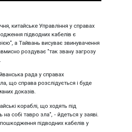
ічня, китайське Управління у справах
одження підводних кабелів є
ією", а Тайвань висуває звинувачення
навмисно роздуває "так звану загрозу
.
айванська рада у справах
а, що справа розслідується і буде
маних доказів.
айські кораблі, що ходять під
на собі тавро зла", - йдеться у заяві.
 пошкодження підводних кабелів у