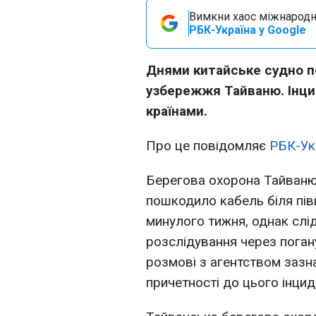
Вимкни хаос міжнародн
РБК-Україна у Google
Днями китайське судно п
узбережжя Тайваню. Інци
країнами.
Про це повідомляє
РБК-Ук
Берегова охорона Тайваню
пошкодило кабель біля пів
минулого тижня, однак слід
розслідування через поган
розмові з агентством зазн
причетності до цього інцид