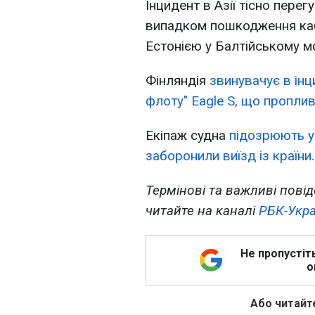
Інцидент в Азії тісно пере
випадком пошкодження каб
Естонією у Балтійському мо
Фінляндія
звинувачує в інц
флоту" Eagle S, що проплив
Екіпаж судна
підозрюють у
заборонили виїзд із країни.
Термінові та важливі повід
читайте на каналі
РБК-Укра
Не пропустіт
о
Або читайте