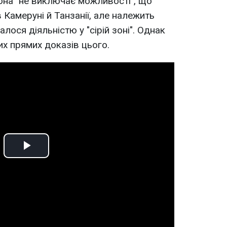
она "не виключає можливості", що
 Камеруні й Танзанії, але належить
алося діяльністю у "сірій зоні". Однак
х прямих доказів цього.
Play
Video