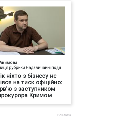
 Акимова
ниця рубрики Надзвичайні події
ік ніхто з бізнесу не
івся на тиск офіційно:
ерв'ю з заступником
прокурора Кримом