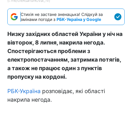
(t.me/oleksandrkoval_rv)
Стихія не застане зненацька! Слідкуй за
змінами погоди з
РБК-Україна у Google
Низку західних областей України у ніч на
вівторок, 8 липня, накрила негода.
Спостерігаються проблеми з
електропостачанням, затримка потягів,
а також не працює один з пунктів
пропуску на кордоні.
РБК-Україна
розповідає, які області
накрила негода.