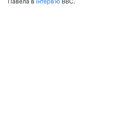
Павела в
інтерв'ю
BBC.