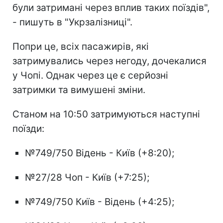
були затримані через вплив таких поїздів",
- пишуть в "Укрзалізниці".
Попри це, всіх пасажирів, які
затримувались через негоду, дочекалися
у Чопі. Однак через це є серйозні
затримки та вимушені зміни.
Станом на 10:50 затримуються наступні
поїзди:
№749/750 Відень - Київ (+8:20);
№27/28 Чоп - Київ (+7:25);
№749/750 Київ - Відень (+4:25);