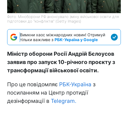
Фото: Міноборони РФ анонсувало зміну військової освіти для
підготовки до "конфліктів" (Getty Images)
Вимкни хаос міжнародних новин! Отримуй
тільки важливе з
РБК-Україна у Google
Міністр оборони Росії Андрій Бєлоусов
заявив про запуск 10-річного проєкту з
трансформації військової освіти.
Про це повідомляє
РБК-Україна
з
посиланням на Центр протидії
дезінформації в
Telegram.