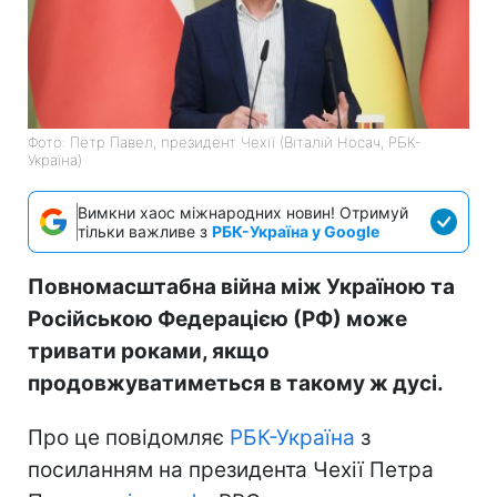
Фото: Петр Павел, президент Чехії (Віталій Носач, РБК-
Україна)
Вимкни хаос міжнародних новин! Отримуй
тільки важливе з
РБК-Україна у Google
Повномасштабна війна між Україною та
Російською Федерацією (РФ) може
тривати роками, якщо
продовжуватиметься в такому ж дусі.
Про це повідомляє
РБК-Україна
з
посиланням на президента Чехії Петра