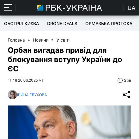
UA
ОБСТРІЛ КИЄВА
DRONE DEALS
ОРМУЗЬКА ПРОТОКА
Головна
»
Новини
»
У світі
Орбан вигадав привід для
блокування вступу України до
ЄС
11:48 26.06.2025 Чт
2 хв
ІРИНА ГЛУХОВА