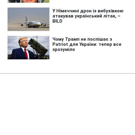
Головна
»
Новини
»
У світі
З новим вектором: РФ більше не
потребує підтримки Ірану у
війні проти України, - FT
11:40 26.06.2025 Чт
2 хв