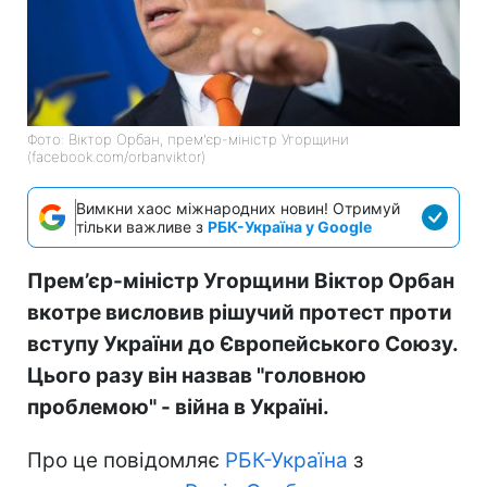
Фото: Віктор Орбан, прем'єр-міністр Угорщини
(facebook.com/orbanviktor)
Вимкни хаос міжнародних новин! Отримуй
тільки важливе з
РБК-Україна у Google
Прем’єр-міністр Угорщини Віктор Орбан
вкотре висловив рішучий протест проти
вступу України до Європейського Союзу.
Цього разу він назвав "головною
проблемою" - війна в Україні.
Про це повідомляє
РБК-Україна
з