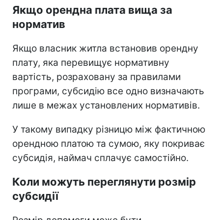
Якщо орендна плата вища за
норматив
Якщо власник житла встановив орендну
плату, яка перевищує нормативну
вартість, розраховану за правилами
програми, субсидію все одно визначають
лише в межах установлених нормативів.
У такому випадку різницю між фактичною
орендною платою та сумою, яку покриває
субсидія, наймач сплачує самостійно.
Коли можуть переглянути розмір
субсидії