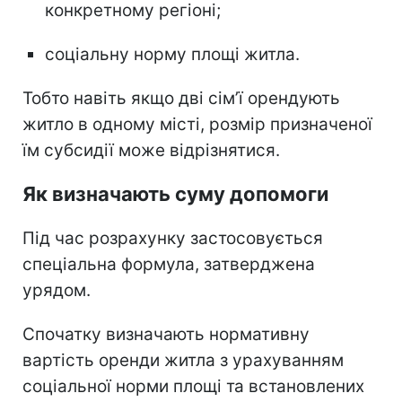
конкретному регіоні;
соціальну норму площі житла.
Тобто навіть якщо дві сім’ї орендують
житло в одному місті, розмір призначеної
їм субсидії може відрізнятися.
Як визначають суму допомоги
Під час розрахунку застосовується
спеціальна формула, затверджена
урядом.
Спочатку визначають нормативну
вартість оренди житла з урахуванням
соціальної норми площі та встановлених