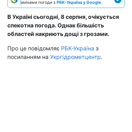
змінами погоди з
РБК-Україна у Google
В Україні сьогодні, 8 серпня, очікується
спекотна погода. Однак більшість
областей накриють дощі з грозами.
Про це повідомляє
РБК-Україна
з
посиланням на
Укргідрометцентр
.