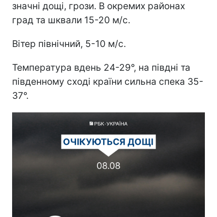
значні дощі, грози. В окремих районах
град та шквали 15-20 м/с.
Вітер північний, 5-10 м/с.
Температура вдень 24-29°, на півдні та
південному сході країни сильна спека 35-
37°.