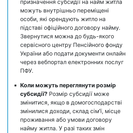
призначення субсидії на найм житла
можуть внутрішньо переміщені
особи, які орендують житло на
підставі офіційного договору найму.
Звернутися можна до будь-якого
сервісного центру Пенсійного фонду
України або подати документи онлайн
через вебпортал електронних послуг
ПФУ.
Коли можуть переглянути розмір
субсидії?
Розмір субсидії може
змінитися, якщо в домогосподарстві
змінилися доходи, склад сім'ї, місце
проживання або умови договору
найму житла. У разі таких змін