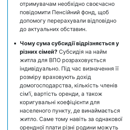
отримувачам необхідно своєчасно
повідомити Пенсійний фонд, щоб
допомогу перерахували відповідно
до актуальних обставин.
Чому сума субсидії відрізняється у
різних сімей?
Субсидія на найм
житла для ВПО розраховується
індивідуально. Під час визначення її
розміру враховують дохід
домогосподарства, кількість членів
сім'ї, вартість оренди, а також
коригувальні коефіцієнти для
населеного пункту, де винаймається
житло. Саме тому навіть за однакової
орендної плати різні родини можуть