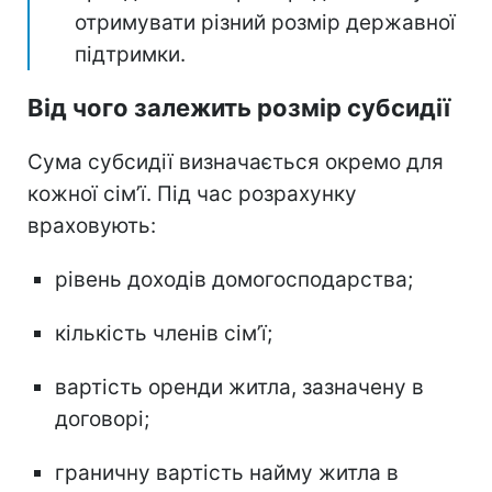
отримувати різний розмір державної
підтримки.
Від чого залежить розмір субсидії
Сума субсидії визначається окремо для
кожної сім’ї. Під час розрахунку
враховують:
рівень доходів домогосподарства;
кількість членів сім’ї;
вартість оренди житла, зазначену в
договорі;
граничну вартість найму житла в