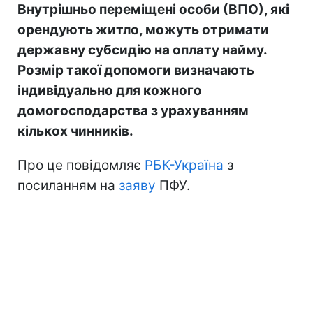
Внутрішньо переміщені особи (ВПО), які
орендують житло, можуть отримати
державну субсидію на оплату найму.
Розмір такої допомоги визначають
індивідуально для кожного
домогосподарства з урахуванням
кількох чинників.
Про це повідомляє
РБК-Україна
з
посиланням на
заяву
ПФУ.