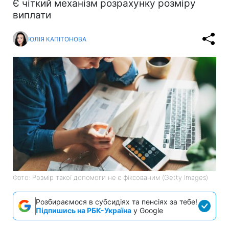
Є чіткий механізм розрахунку розміру
виплати
ЮЛІЯ КАПІТОНОВА
Фото: Розмір такої допомоги не є фіксованим (Getty Images)
Розбираємося в субсидіях та пенсіях за тебе!
Підпишись на РБК-Україна
у Google