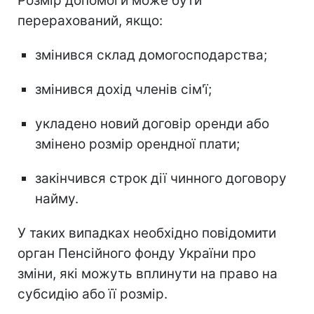
Розмір допомоги може бути
перерахований, якщо:
змінився склад домогосподарства;
змінився дохід членів сім'ї;
укладено новий договір оренди або
змінено розмір орендної плати;
закінчився строк дії чинного договору
найму.
У таких випадках необхідно повідомити
орган Пенсійного фонду України про
зміни, які можуть вплинути на право на
субсидію або її розмір.