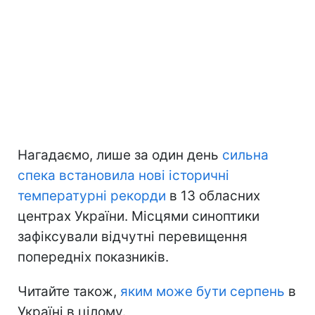
Нагадаємо, лише за один день
сильна
спека встановила нові історичні
температурні рекорди
в 13 обласних
центрах України. Місцями синоптики
зафіксували відчутні перевищення
попередніх показників.
Читайте також,
яким може бути серпень
в
Україні в цілому.