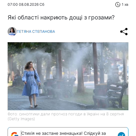
07:00 08.08.2026 Сб
1 хв
Які області накриють дощі з грозами?
ТЕТЯНА СТЕПАНОВА
Фото: синоптики дали прогноз погоди в Україні на 8 серпня
(Getty Images)
Стихія не застане зненацька! Слідкуй за