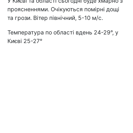
У Києві та області сьогодні буде хмарно з
проясненнями. Очікуються помірні дощі
та грози. Вітер північний, 5-10 м/с.
Температура по області вдень 24-29°, у
Києві 25-27°