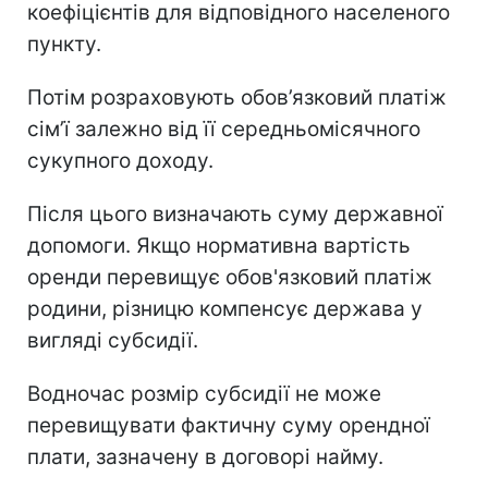
коефіцієнтів для відповідного населеного
пункту.
Потім розраховують обов’язковий платіж
сім’ї залежно від її середньомісячного
сукупного доходу.
Після цього визначають суму державної
допомоги. Якщо нормативна вартість
оренди перевищує обов'язковий платіж
родини, різницю компенсує держава у
вигляді субсидії.
Водночас розмір субсидії не може
перевищувати фактичну суму орендної
плати, зазначену в договорі найму.