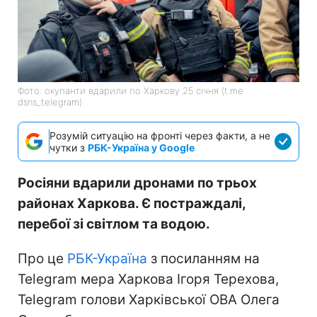
Фото: окупанти вдарили по Харкову 25 січня (t.me
dsns_telegram)
Розумій ситуацію на фронті через факти, а не
чутки з
РБК-Україна у Google
Росіяни вдарили дронами по трьох
районах Харкова. Є постраждалі,
перебої зі світлом та водою.
Про це
РБК-Україна
з посиланням на
Telegram мера Харкова Ігоря Терехова,
Telegram голови Харківської ОВА Олега