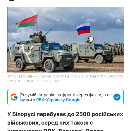
Фото: засновник "Гаюна" розповів, скільки військ РФ у Білорусі
(twitter com armscontrol_rus)
Розумій ситуацію на фронті через факти, а не
чутки з
РБК-Україна у Google
У Білорусі перебуває до 2500 російських
військових, серед них також є