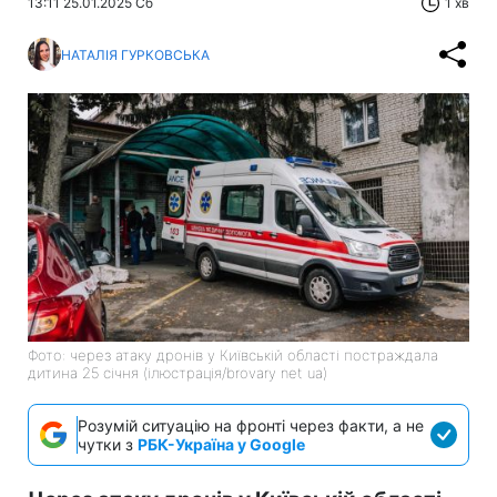
13:11 25.01.2025 Сб
1 хв
НАТАЛІЯ ГУРКОВСЬКА
Фото: через атаку дронів у Київській області постраждала
дитина 25 січня (ілюстрація/brovary net ua)
Розумій ситуацію на фронті через факти, а не
чутки з
РБК-Україна у Google