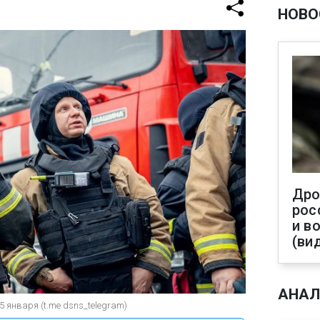
НОВО
Дро
рос
и в
(ви
АНАЛ
5 января (t.me dsns_telegram)