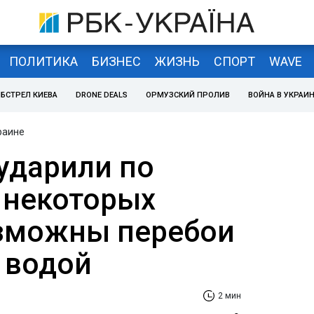
ПОЛИТИКА
БИЗНЕС
ЖИЗНЬ
СПОРТ
WAVE
БСТРЕЛ КИЕВА
DRONE DEALS
ОРМУЗСКИЙ ПРОЛИВ
ВОЙНА В УКРАИ
раине
ударили по
в некоторых
зможны перебои
 водой
2 мин