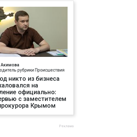
 Акимова
одитель рубрики Происшествия
год никто из бизнеса
жаловался на
ление официально:
ервью с заместителем
прокурора Крымом