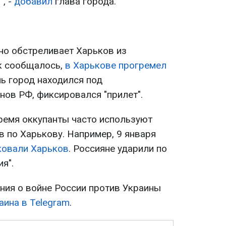
", -
добавил
глава города.
но обстреливает Харьков из
к сообщалось,
в Харькове прогремел
ень город находился под
нов РФ, фиксировался "прилет".
время оккупанты часто используют
в по Харькову. Например, 9 января
ковали Харьков
. Россияне ударили по
я".
ия о войне России против Украины
аина в Telegram
.