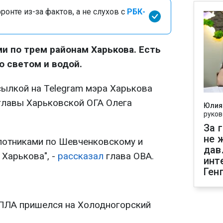
онте из-за фактов, а не слухов с
РБК-
и по трем районам Харькова. Есть
о светом и водой.
сылкой на Telegram мэра Харькова
 главы Харьковской ОГА Олега
Юлия
руков
За 
не 
лотниками по Шевченковскому и
дав
Харькова", -
рассказал
глава ОВА.
инт
Ген
БПЛА пришелся на Холодногорский