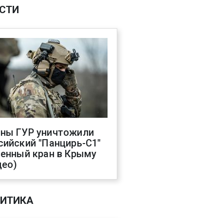
СТИ
ны ГУР уничтожили
сийский "Панцирь-С1"
оенный кран в Крыму
део)
ИТИКА