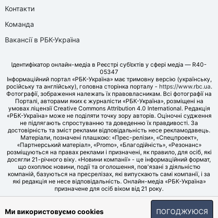
Контакти
Команда
Вакансії в РБК-Україна
Ідентифікатор онлайн-медіа в Реєстрі суб’єктів у сфері медіа — R40-
05347
Інформаційний портал «РБК-Україна» має тримовну версію (українську,
російську та англійську), головна сторінка порталу -
https://www.rbc.ua
.
Фотографії, зображення належать їх правовласникам. Всі фотографії на
Порталі, авторами яких є журналісти «РБК-Україна», розміщені на
умовах ліцензії Creative Commons Attribution 4.0 International. Редакція
«РБК-Україна» може не поділяти точку зору авторів. Оціночні судження
не підлягають спростуванню та доведенню їх правдивості. За
достовірність та зміст реклами відповідальність несе рекламодавець.
Матеріали, позначені плашкою: «Прес-релізи», «Спецпроект»,
«Партнерський матеріал», «Promo», «Благодійність», «Резонанс»
розміщуються на правах реклами і призначені, як правило, для осіб, які
досягли 21-річного віку. «Новини компанії» - це інформаційний формат,
що охоплює новини, події та оголошення, пов'язані з діяльністю
компаній, базуються на пресрелізах, які випускають самі компанії, і за
які редакція не несе відповідальність. Онлайн-медіа «РБК-Україна»
призначене для осіб віком від 21 року.
© LLC «UBT MEDIA», 2006-2026.
Ми використовуємо cookies
ПОГОДЖУЮСЯ