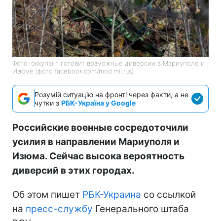
Фото: оккупант готовит возможные диверсии в Мариуполе и
Изюме (фото facebook.com/mod.mil.rus)
Розумій ситуацію на фронті через факти, а не
чутки з
РБК-Україна у Google
Российские военные сосредоточили
усилия в направлении Мариуполя и
Изюма. Сейчас высока вероятность
диверсий в этих городах.
Об этом пишет
РБК-Украина
со ссылкой
на
пресс-службу
Генерального штаба