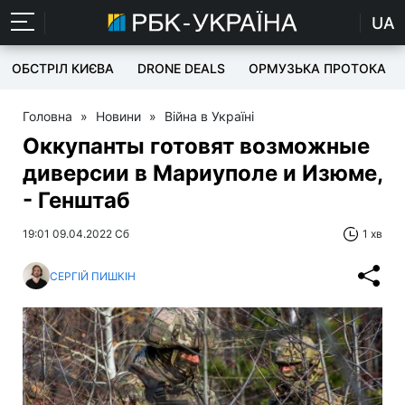
UA
ОБСТРІЛ КИЄВА
DRONE DEALS
ОРМУЗЬКА ПРОТОКА
Головна
»
Новини
»
Війна в Україні
Оккупанты готовят возможные
диверсии в Мариуполе и Изюме,
- Генштаб
19:01 09.04.2022 Сб
1 хв
СЕРГІЙ ПИШКІН