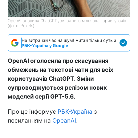
OpenAI оновила ChatGPT для одного мільярда користувачів
(фото: Pexels)
Не витрачай час на шум! Читай тільки суть з
РБК-Україна у Google
OpenAI оголосила про скасування
обмежень на текстові чати для всіх
користувачів ChatGPT. Зміни
супроводжуються релізом нових
моделей серії GPT-5.6.
Про це інформує
РБК-Україна
з
посиланням на
OpeanAI
.