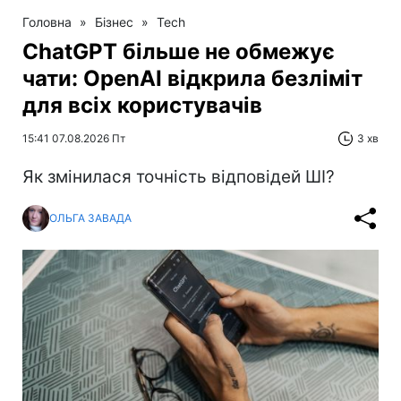
Головна
»
Бізнес
»
Tech
ChatGPT більше не обмежує
чати: OpenAI відкрила безліміт
для всіх користувачів
15:41 07.08.2026 Пт
3 хв
Як змінилася точність відповідей ШІ?
ОЛЬГА ЗАВАДА