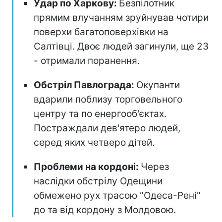
Удар по Харкову:
Безпілотник
прямим влучанням зруйнував чотири
поверхи багатоповерхівки на
Салтівці. Двоє людей загинули, ще 23
- отримали поранення.
Обстріл Павлограда:
Окупанти
вдарили поблизу торговельного
центру та по енергооб'єктах.
Постраждали дев'ятеро людей,
серед яких четверо дітей.
Проблеми на кордоні:
Через
наслідки обстрілу Одещини
обмежено рух трасою "Одеса-Рені"
до та від кордону з Молдовою.