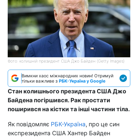
Фото: колишній президент США Джо Байден (Getty Images)
Вимкни хаос міжнародних новин! Отримуй
тільки важливе з
РБК-Україна у Google
Стан колишнього президента США Джо
Байдена погіршився. Рак простати
поширився на кістки та інші частини тіла.
Як повідомляє
РБК-Україна
, про це син
експрезидента США Хантер Байден