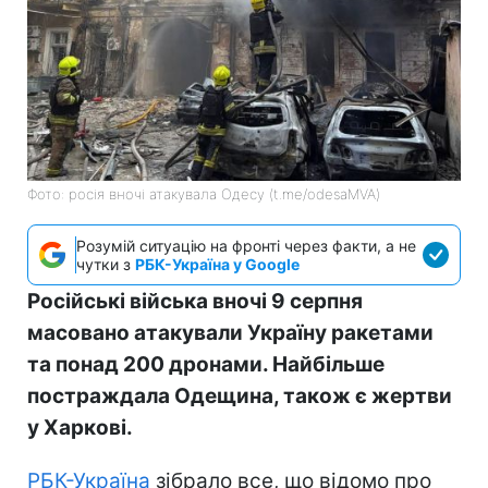
Фото: росія вночі атакувала Одесу (t.me/odesaMVA)
Розумій ситуацію на фронті через факти, а не
чутки з
РБК-Україна у Google
Російські війська вночі 9 серпня
масовано атакували Україну ракетами
та понад 200 дронами. Найбільше
постраждала Одещина, також є жертви
у Харкові.
РБК-Україна
зібрало все, що відомо про