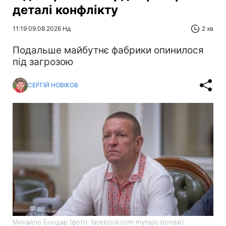
деталі конфлікту
11:19 09.08.2026 Нд
2 хв
Подальше майбутнє фабрики опинилося
під загрозою
СЕРГІЙ НОВІКОВ
Михайло Бондар (фото: facebook.com myhajlo.bondar)