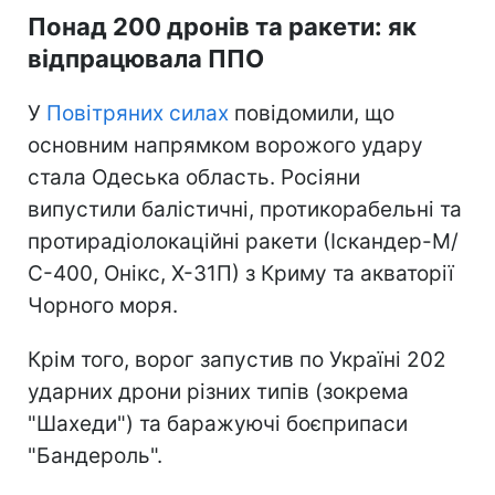
Понад 200 дронів та ракети: як
відпрацювала ППО
У
Повітряних силах
повідомили, що
основним напрямком ворожого удару
стала Одеська область. Росіяни
випустили балістичні, протикорабельні та
протирадіолокаційні ракети (Іскандер-М/
С-400, Онікс, Х-31П) з Криму та акваторії
Чорного моря.
Крім того, ворог запустив по Україні 202
ударних дрони різних типів (зокрема
"Шахеди") та баражуючі боєприпаси
"Бандероль".