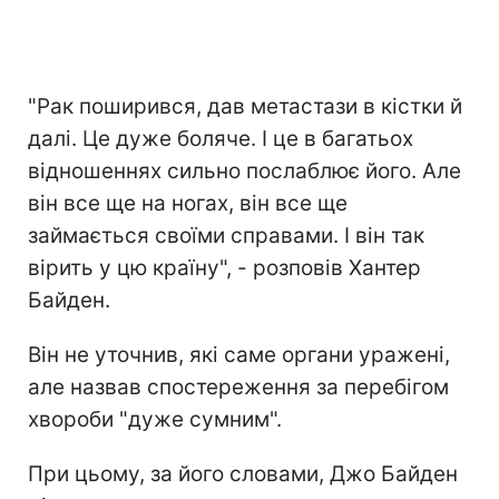
"Рак поширився, дав метастази в кістки й
далі. Це дуже боляче. І це в багатьох
відношеннях сильно послаблює його. Але
він все ще на ногах, він все ще
займається своїми справами. І він так
вірить у цю країну", - розповів Хантер
Байден.
Він не уточнив, які саме органи уражені,
але назвав спостереження за перебігом
хвороби "дуже сумним".
При цьому, за його словами, Джо Байден