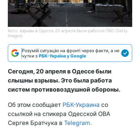
Фото: взрывы в Одессе 20 апреля были работой ПВО (Getty
Images)
Розумій ситуацію на фронті через факти, а не
чутки з
РБК-Україна у Google
Сегодня, 20 апреля в Одессе были
слышны взрывы. Это была работа
систем противовоздушной обороны.
Об этом сообщает
РБК-Украина
со
ссылкой на спикера Одесской ОВА
Сергея Братчука в
Telegram.