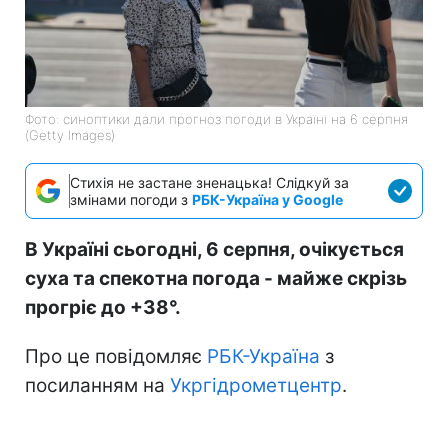
Фото: синоптики дали прогноз погоди в Україні на 6 серпня
(Getty Images)
Стихія не застане зненацька! Слідкуй за
змінами погоди з
РБК-Україна у Google
В Україні сьогодні, 6 серпня, очікується
суха та спекотна погода - майже скрізь
прогріє до +38°.
Про це повідомляє
РБК-Україна
з
посиланням на
Укргідрометцентр
.