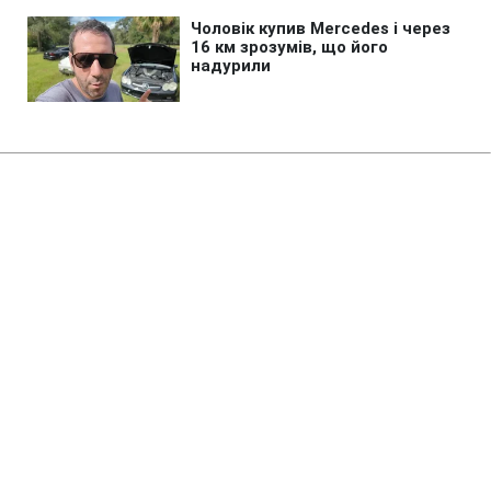
Головна
»
Новини
»
У світі
Ремонт Wildberries може
обійтись Росії в чверть річного
дефіциту бюджету
06:49 06.08.2026 Чт
2 хв
Через відтік продавців оборот компанії
вже скоротився на чверть
КАТЕРИНА КОВАЛЬ