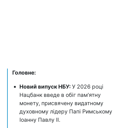
Головне:
Новий випуск НБУ:
У 2026 році
Нацбанк введе в обіг пам'ятну
монету, присвячену видатному
духовному лідеру Папі Римському
Іоанну Павлу II.