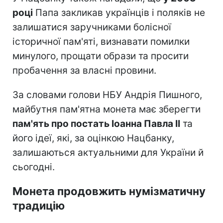
році
Папа закликав українців і поляків не
залишатися заручниками болісної
історичної пам'яті, визнавати помилки
минулого, прощати образи та просити
пробачення за власні провини.
За словами голови НБУ Андрія Пишного,
майбутня пам'ятна монета має зберегти
пам'ять про постать Іоанна Павла II
та
його ідеї, які, за оцінкою Нацбанку,
залишаються актуальними для України й
сьогодні.
Монета продовжить нумізматичну
традицію