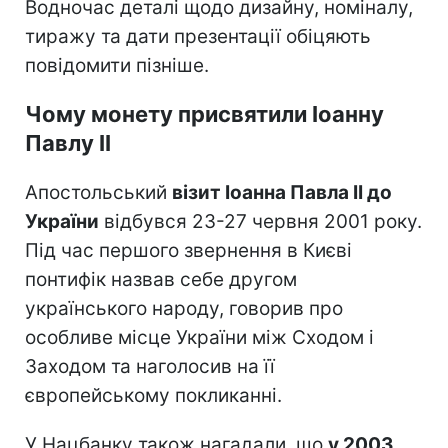
Водночас деталі щодо дизайну, номіналу,
тиражу та дати презентації обіцяють
повідомити пізніше.
Чому монету присвятили Іоанну
Павлу II
Апостольський
візит Іоанна Павла II до
України
відбувся 23-27 червня 2001 року.
Під час першого звернення в Києві
понтифік назвав себе другом
українського народу, говорив про
особливе місце України між Сходом і
Заходом та наголосив на її
європейському покликанні.
У Нацбанку також нагадали, що
у 2003