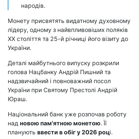
народів.
Монету присвятять видатному духовному
лідеру, одному з найвпливовіших поляків
ХХ століття та 25-й річниці його візиту до
України.
Деталі майбутнього випуску розкрили
голова Нацбанку Андрій Пишний та
надзвичайний і повноважний посол
України при Святому Престолі Андрій
Юраш.
Національний банк уже розпочав роботу
над
новою пам'ятною монетою
. Її
планують
ввести в обіг у 2026 роц
і.