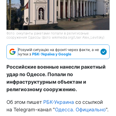
Фото: оккупанты ракетами попали в религиозные
сооружения Одессы (фото wikimedia.org/User Alex_Levitsky)
Розумій ситуацію на фронті через факти, а не
чутки з
РБК-Україна у Google
Российские военные нанесли ракетный
удар по Одессе. Попали по
инфраструктурным объектам и
религиозному сооружению.
Об этом пишет
РБК-Украина
со ссылкой
на Telegram-канал "
Одесса. Официально
".