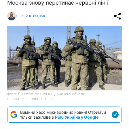
Москва знову перетинає червоні лінії
СЕРГІЙ КОЗАЧУК
Фото: РФ готує повноцінну анексію Абхазії
(facebook.com/mod.mil.rus)
Вимкни хаос міжнародних новин! Отримуй
тільки важливе з
РБК-Україна у Google