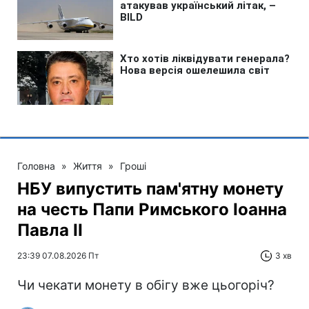
Головна
»
Життя
»
Гроші
НБУ випустить пам'ятну монету
на честь Папи Римського Іоанна
Павла II
23:39 07.08.2026 Пт
3 хв
Чи чекати монету в обігу вже цьогоріч?