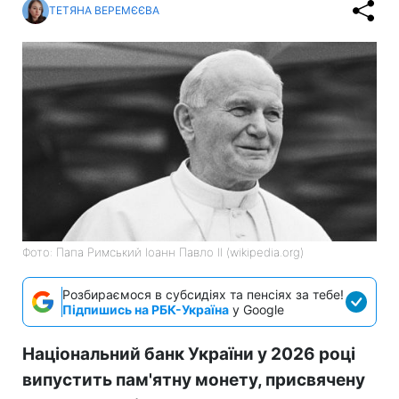
ТЕТЯНА ВЕРЕМЄЄВА
Фото: Папа Римський Іоанн Павло II (wikipedia.org)
Розбираємося в субсидіях та пенсіях за тебе!
Підпишись на РБК-Україна
у Google
Національний банк України у 2026 році
випустить пам'ятну монету, присвячену