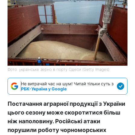
Фото: українське зерно в порту Одеси (Getty Images)
Не витрачай час на шум! Читай тільки суть з
РБК-Україна у Google
Постачання аграрної продукції з України
цього сезону може скоротитися більш
ніж наполовину. Російські атаки
порушили роботу чорноморських