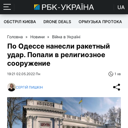
UA
ОБСТРІЛ КИЄВА
DRONE DEALS
ОРМУЗЬКА ПРОТОКА
Головна
»
Новини
»
Війна в Україні
По Одессе нанесли ракетный
удар. Попали в религиозное
сооружение
19:21 02.05.2022 Пн
1 хв
СЕРГІЙ ПИШКІН