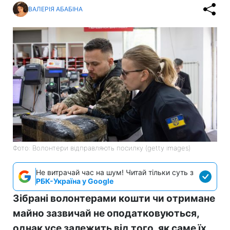
ВАЛЕРІЯ АБАБІНА
Фото: Волонтери відправляють посилку (getty images)
Не витрачай час на шум! Читай тільки суть з
РБК-Україна у Google
Зібрані волонтерами кошти чи отримане
майно зазвичай не оподатковуються,
однак усе залежить від того, як саме їх