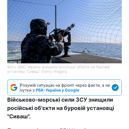
Фото: ВМС України знищили російські об'єкти на буровій
установці "Сиваш" (Getty Images)
Розумій ситуацію на фронті через факти, а не
чутки з
РБК-Україна у Google
Військово-морські сили ЗСУ знищили
російські об'єкти на буровій установці
"Сиваш".