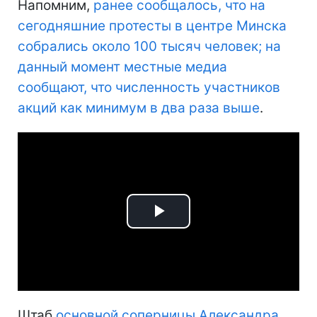
Напомним,
ранее сообщалось, что на
сегодняшние протесты в центре Минска
собрались около 100 тысяч человек; на
данный момент местные медиа
сообщают, что численность участников
акций как минимум в два раза выше
.
Play
Video
Штаб
основной соперницы Александра