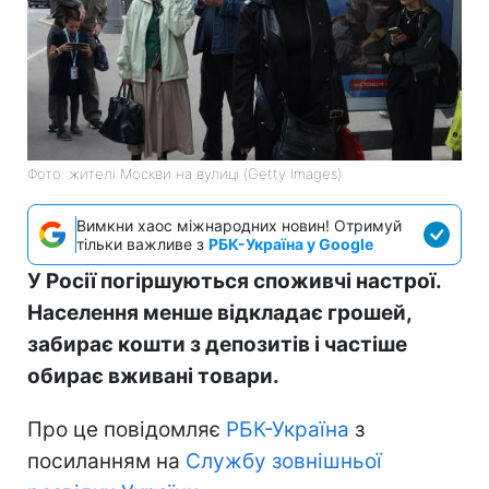
Фото: жителі Москви на вулиці (Getty Images)
Вимкни хаос міжнародних новин! Отримуй
тільки важливе з
РБК-Україна у Google
У Росії погіршуються споживчі настрої.
Населення менше відкладає грошей,
забирає кошти з депозитів і частіше
обирає вживані товари.
Про це повідомляє
РБК-Україна
з
посиланням на
Службу зовнішньої