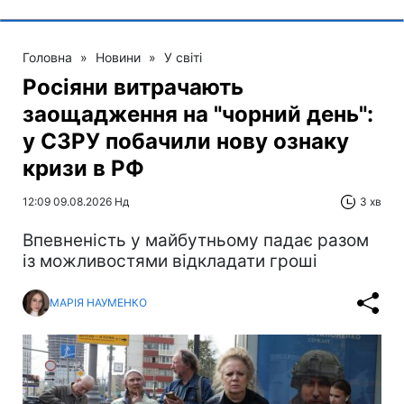
Головна
»
Новини
»
У світі
Росіяни витрачають
заощадження на "чорний день":
у СЗРУ побачили нову ознаку
кризи в РФ
12:09 09.08.2026 Нд
3 хв
Впевненість у майбутньому падає разом
із можливостями відкладати гроші
МАРІЯ НАУМЕНКО