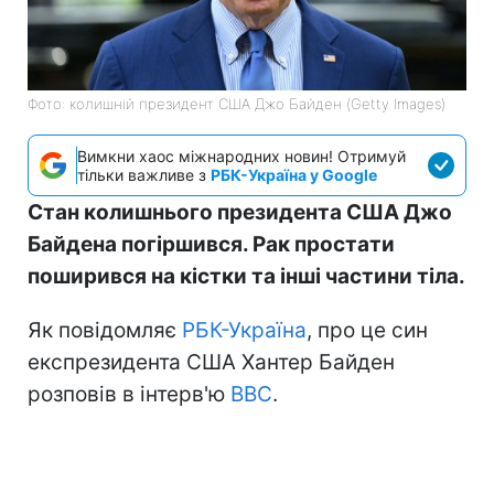
Фото: колишній президент США Джо Байден (Getty Images)
Вимкни хаос міжнародних новин! Отримуй
тільки важливе з
РБК-Україна у Google
Стан колишнього президента США Джо
Байдена погіршився. Рак простати
поширився на кістки та інші частини тіла.
Як повідомляє
РБК-Україна
, про це син
експрезидента США Хантер Байден
розповів в інтерв'ю
BBC
.