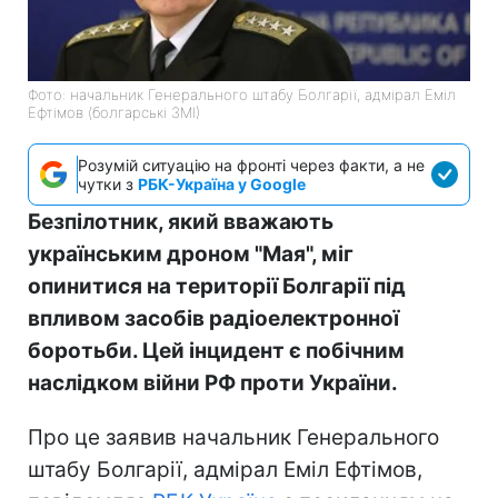
Фото: начальник Генерального штабу Болгарії, адмірал Еміл
Ефтімов (болгарські ЗМІ)
Розумій ситуацію на фронті через факти, а не
чутки з
РБК-Україна у Google
Безпілотник, який вважають
українським дроном "Мая", міг
опинитися на території Болгарії під
впливом засобів радіоелектронної
боротьби. Цей інцидент є побічним
наслідком війни РФ проти України.
Про це заявив начальник Генерального
штабу Болгарії, адмірал Еміл Ефтімов,