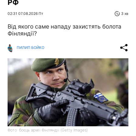
РФ
02:31 07.08.2026 Пт
3 хв
Від якого саме нападу захистять болота
Фінляндії?
ПИЛИП БОЙКО
Фото: боєць армії Фінляндії (Getty Images)