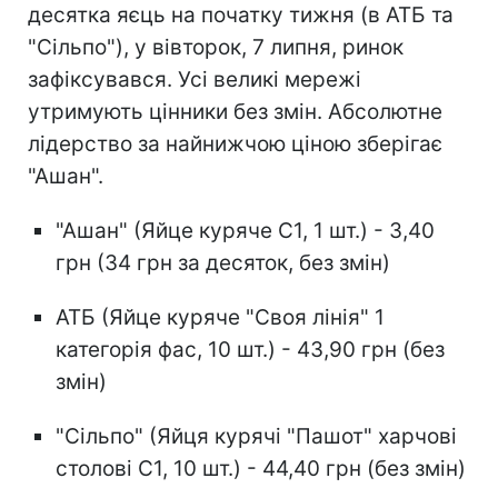
десятка яєць на початку тижня (в АТБ та
"Сільпо"), у вівторок, 7 липня, ринок
зафіксувався. Усі великі мережі
утримують цінники без змін. Абсолютне
лідерство за найнижчою ціною зберігає
"Ашан".
"Ашан" (Яйце куряче С1, 1 шт.) - 3,40
грн (34 грн за десяток, без змін)
АТБ (Яйце куряче "Своя лінія" 1
категорія фас, 10 шт.) - 43,90 грн (без
змін)
"Сільпо" (Яйця курячі "Пашот" харчові
столові С1, 10 шт.) - 44,40 грн (без змін)