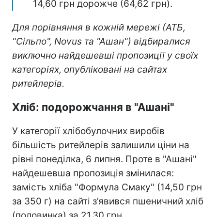
14,60 грн дорожче (64,62 грн).
Для порівняння в кожній мережі (АТБ,
"Сільпо", Novus та "Ашан") відбиралися
виключно найдешевші пропозиції у своїх
категоріях, опубліковані на сайтах
ритейлерів.
Хліб: подорожчання в "Ашані"
У категорії хлібобулочних виробів
більшість ритейлерів залишили ціни на
рівні понеділка, 6 липня. Проте в "Ашані"
найдешевша пропозиція змінилася:
замість хліба "Формула Смаку" (14,50 грн
за 350 г) на сайті з’явився пшеничний хліб
(половинка) за 21,30 грн.