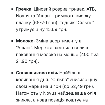
Гречка
: Ціновий розрив триває. АТБ,
Novus та "Ашан" тримають високу
планку (65-70 грн), тоді як "Сільпо"
утримує ціну 15,69 грн.
Молоко
: Зміна асортименту в
"Ашані". Мережа замінила велике
паковання молока на менше (400 г за
21,90 грн).
Соняшникова олія
: Найбільші
коливання дня. "Сільпо" знизило ціну
своєї марки на 3 грн (до 52,49 грн).
Натомість у Novus найдешевша олія
зникла, а нова позиція коштує на