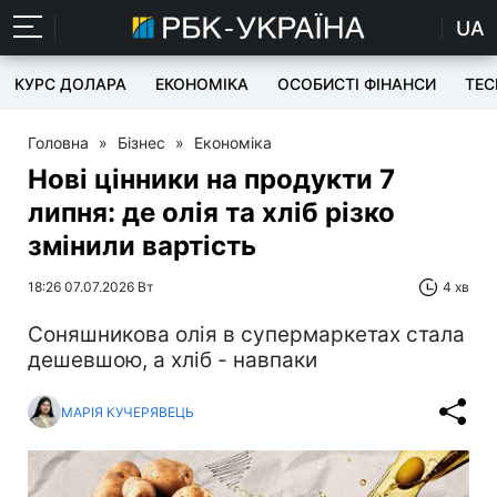
UA
КУРС ДОЛАРА
ЕКОНОМІКА
ОСОБИСТІ ФІНАНСИ
TEC
Головна
»
Бізнес
»
Економіка
Нові цінники на продукти 7
липня: де олія та хліб різко
змінили вартість
18:26 07.07.2026 Вт
4 хв
Соняшникова олія в супермаркетах стала
дешевшою, а хліб - навпаки
МАРІЯ КУЧЕРЯВЕЦЬ