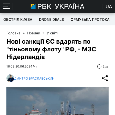
UA
ОБСТРІЛ КИЄВА
DRONE DEALS
ОРМУЗЬКА ПРОТОКА
Головна
»
Новини
»
У світі
Нові санкції ЄС вдарять по
"тіньовому флоту" РФ, - МЗС
Нідерландів
16:03 20.06.2024 Чт
2 хв
ДМИТРО БРАСЛАВСЬКИЙ