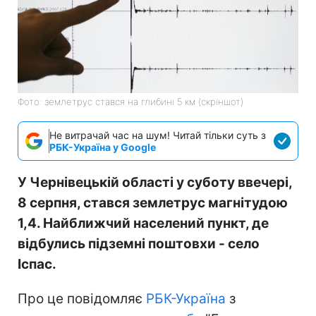
Фото: землетрус стався на глибині 5 км (скріншот)
Не витрачай час на шум! Читай тільки суть з
РБК-Україна у Google
У Чернівецькій області у суботу ввечері,
8 серпня, стався землетрус магнітудою
1,4. Найближчий населений пункт, де
відбулись підземні поштовхи - село
Іспас.
Про це повідомляє
РБК-Україна
з