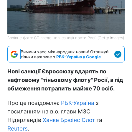
Архівне фото: ЄС введе нові санкції проти Росії (Getty Images)
Вимкни хаос міжнародних новин! Отримуй
тільки важливе з
РБК-Україна у Google
Нові санкції Євросоюзу вдарять по
нафтовому "тіньовому флоту" Росії, а під
обмеження потрапить майже 70 осіб.
Про це повідомляє
РБК-Україна
з
посиланням на в.о. глави МЗС
Нідерландів
Ханке Брюінс Слот
та
Reuters
.