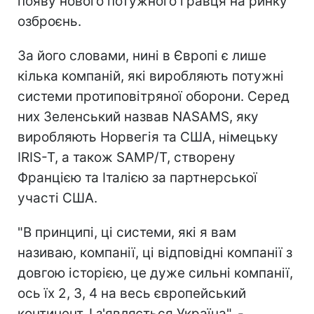
появу нового потужного гравця на ринку
озброєнь.
За його словами, нині в Європі є лише
кілька компаній, які виробляють потужні
системи протиповітряної оборони. Серед
них Зеленський назвав NASAMS, яку
виробляють Норвегія та США, німецьку
IRIS-T, а також SAMP/T, створену
Францією та Італією за партнерської
участі США.
"В принципі, ці системи, які я вам
називаю, компанії, ці відповідні компанії з
довгою історією, це дуже сильні компанії,
ось їх 2, 3, 4 на весь європейський
континент. І з'являється Україна", -