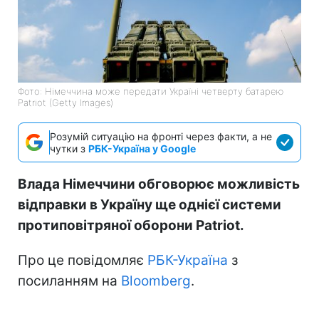
Фото: Німеччина може передати Україні четверту батарею
Patriot (Getty Images)
Розумій ситуацію на фронті через факти, а не
чутки з
РБК-Україна у Google
Влада Німеччини обговорює можливість
відправки в Україну ще однієї системи
протиповітряної оборони Patriot.
Про це повідомляє
РБК-Україна
з
посиланням на
Bloomberg
.