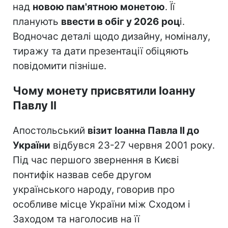
над
новою пам'ятною монетою
. Її
планують
ввести в обіг у 2026 роц
і.
Водночас деталі щодо дизайну, номіналу,
тиражу та дати презентації обіцяють
повідомити пізніше.
Чому монету присвятили Іоанну
Павлу II
Апостольський
візит Іоанна Павла II до
України
відбувся 23-27 червня 2001 року.
Під час першого звернення в Києві
понтифік назвав себе другом
українського народу, говорив про
особливе місце України між Сходом і
Заходом та наголосив на її