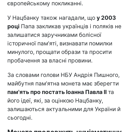
європейському покликанні.
У Нацбанку також нагадали, що
у 2003
році
Папа закликав українців і поляків не
залишатися заручниками болісної
історичної пам'яті, визнавати помилки
минулого, прощати образи та просити
пробачення за власні провини.
За словами голови НБУ Андрія Пишного,
майбутня пам'ятна монета має зберегти
пам'ять про постать Іоанна Павла II
та
його ідеї, які, за оцінкою Нацбанку,
залишаються актуальними для України й
сьогодні.
Монета продовжить нумізматичну