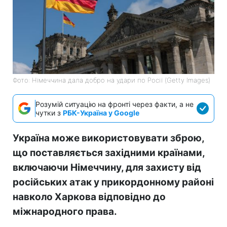
Фото: Німеччина дала добро на удари по Росії (Getty Images)
Розумій ситуацію на фронті через факти, а не
чутки з
РБК-Україна у Google
Україна може використовувати зброю,
що поставляється західними країнами,
включаючи Німеччину, для захисту від
російських атак у прикордонному районі
навколо Харкова відповідно до
міжнародного права.