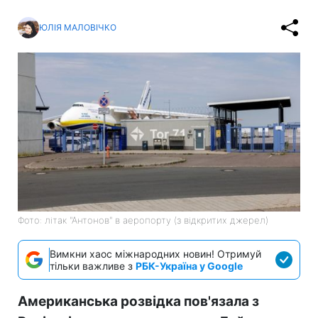
ЮЛІЯ МАЛОВІЧКО
Фото: літак "Антонов" в аеропорту (з відкритих джерел)
Вимкни хаос міжнародних новин! Отримуй
тільки важливе з
РБК-Україна у Google
Американська розвідка пов'язала з