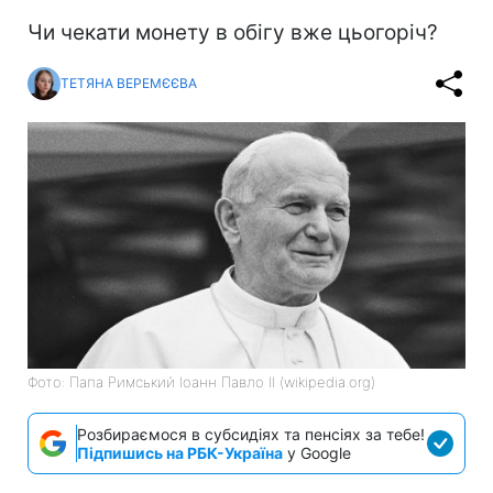
Чи чекати монету в обігу вже цьогоріч?
ТЕТЯНА ВЕРЕМЄЄВА
Фото: Папа Римський Іоанн Павло II (wikipedia.org)
Розбираємося в субсидіях та пенсіях за тебе!
Підпишись на РБК-Україна
у Google