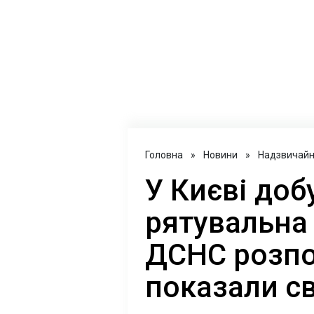
Головна
»
Новини
»
Надзвичайні
У Києві доб
рятувальна 
ДСНС розпов
показали св