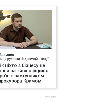
 Акимова
ниця рубрики Надзвичайні події
ік ніхто з бізнесу не
івся на тиск офіційно:
ерв'ю з заступником
прокурора Кримом