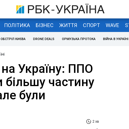
ПОЛІТИКА
БІЗНЕС
ЖИТТЯ
СПОРТ
WAVE
S
ОБСТРІЛ КИЄВА
DRONE DEALS
ОРМУЗЬКА ПРОТОКА
ВІЙНА В УКРАЇНІ
їні
 на Україну: ППО
 більшу частину
але були
2 хв