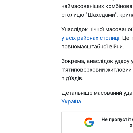
наймасованіших комбінован
столицю "Шахедами", крила
Унаслідок нічної масованої
у всіх районах столиці
. Це
повномасштабної війни.
Зокрема, внаслідок удару 
п’ятиповерховий житловий 
під’їздів.
Детальніше масований удар
Україна.
Не пропустіт
о