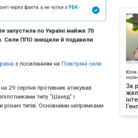
нті через факти, а не чутки з
РБК-
ія запустила по Україні майже 70
ів. Сили ППО знищили й подавили
раїна
з посиланням на
Повітряні сили
Юлія
керів
За р
ч на 29 серпня противник атакував
жал
зпілотниками типу "Шахед" і
інт
и різних типів. Основними напрямками
Ген