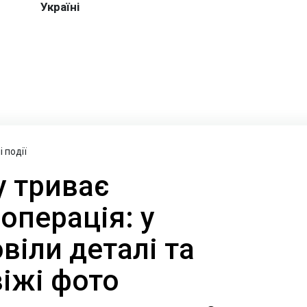
 події
у триває
операція: у
іли деталі та
іжі фото