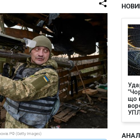
НОВИ
Уда
"Чо
що 
вор
УП
онів РФ (Getty Images)
АНАЛ