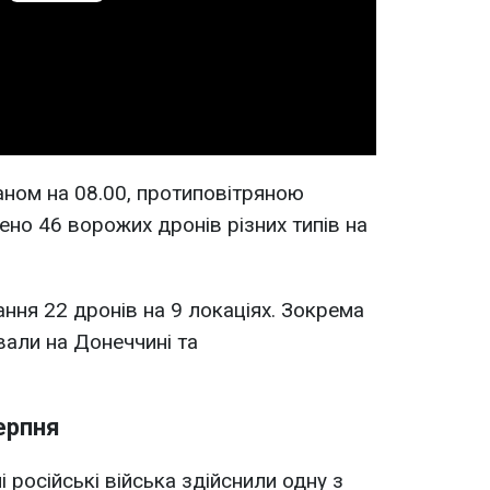
Play
Video
аном на 08.00, протиповітряною
но 46 ворожих дронів різних типів на
ння 22 дронів на 9 локаціях. Зокрема
вали на Донеччині та
ерпня
 російські війська здійснили одну з