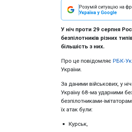
Розумій ситуацію на фро
Україна у Google
У ніч проти 29 серпня Рос
безпілотників різних тип
більшість з них.
Про це повідомляє
РБК-Ук
України.
За даними військових, у ні
Україну 68-ма ударними бе
безпілотниками-імітаторам
їх атак були:
Курськ,