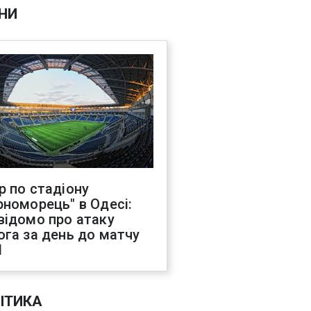
НИ
р по стадіону
рноморець" в Одесі:
відомо про атаку
ога за день до матчу
Л
ІТИКА