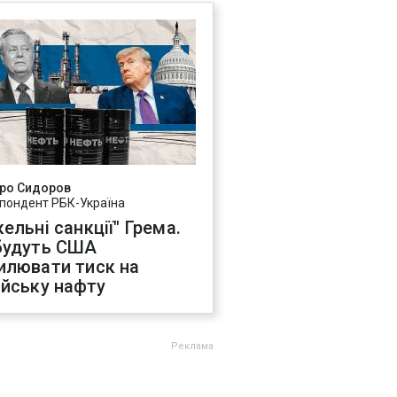
ро Сидоров
пондент РБК-Україна
ельні санкції" Грема.
будуть США
илювати тиск на
ійську нафту