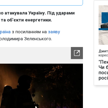
но атакувала Україну. Під ударами
 та об’єкти енергетики.
раїна
з посиланням на
заяву
Володимира Зеленського.
Дмит
корес
"Пек
Чи 
пос
рос