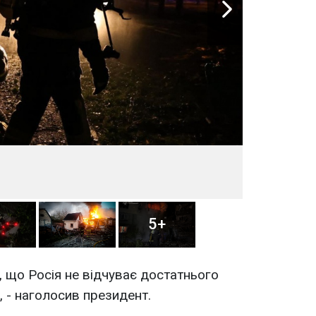
5+
, що Росія не відчуває достатнього
, - наголосив президент.