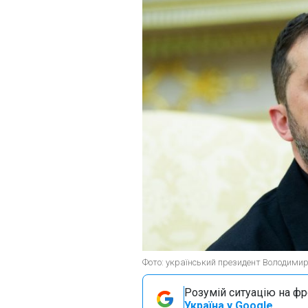
Фото: український президент Володимир
Розумій ситуацію на фро
Україна у Google