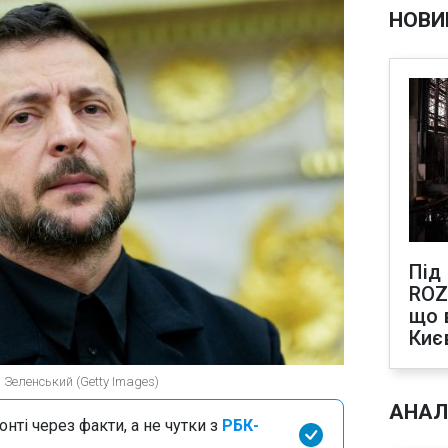
НОВИ
Під
ROZ
що 
Киє
 Зеленський (Getty Images)
АНАЛ
нті через факти, а не чутки з
РБК-