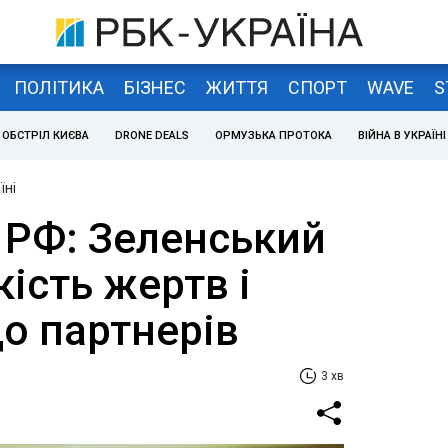
ПОЛІТИКА
БІЗНЕС
ЖИТТЯ
СПОРТ
WAVE
S
ОБСТРІЛ КИЄВА
DRONE DEALS
ОРМУЗЬКА ПРОТОКА
ВІЙНА В УКРАЇНІ
їні
 РФ: Зеленський
кість жертв і
о партнерів
3 хв