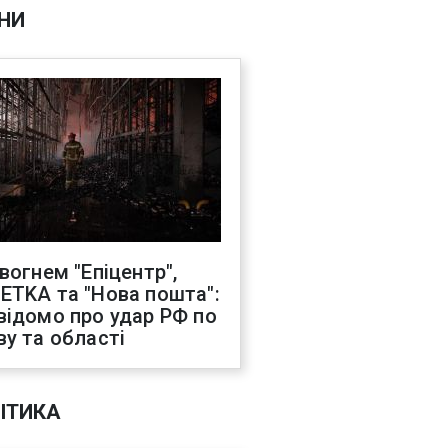
НИ
 вогнем "Епіцентр",
ETKA та "Нова пошта":
відомо про удар РФ по
ву та області
ІТИКА