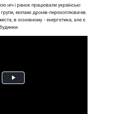
сю ніч і ранок працювали українські
 групи, екіпажі дронів-перехоплювачів.
міста, в основному - енергетика, але є
 будинки.
Play
Video