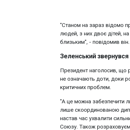
"Станом на зараз відомо 
людей, з них двоє дітей, на
близьким", - повідомив він.
Зеленський звернувся 
Президент наголосив, що р
не означають доти, доки ро
критичних проблем.
"А це можна забезпечити л
лише скоординованою дипл
настав час ухвалити сильн
Союзу. Також розраховуємо