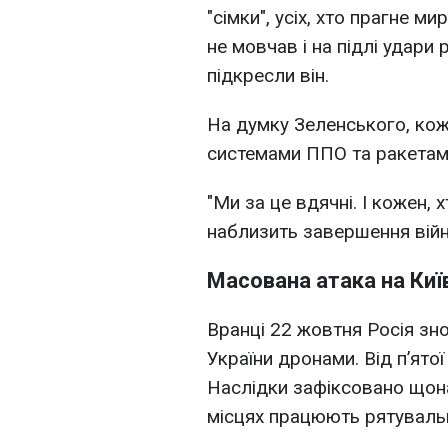
"сімки", усіх, хто прагне м
не мовчав і на підлі удари р
підкресли він.
На думку Зеленського, кож
системами ППО та ракетами
"Ми за це вдячні. І кожен,
наблизить завершення війни
Масована атака на Київ
Вранці 22 жовтня Росія знов
України дронами. Від п’ятої
Наслідки зафіксовано щон
місцях працюють рятуваль