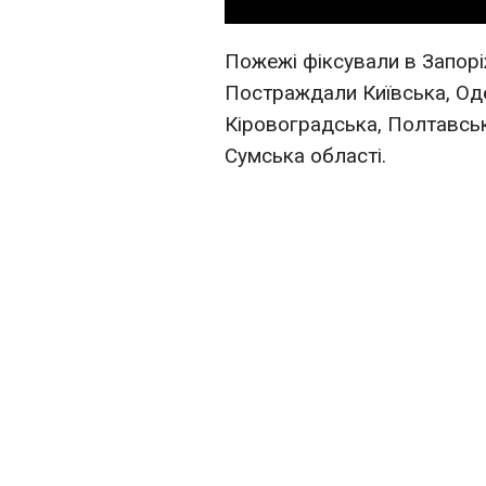
Пожежі фіксували в Запоріж
Постраждали Київська, Оде
Кіровоградська, Полтавська
Сумська області.