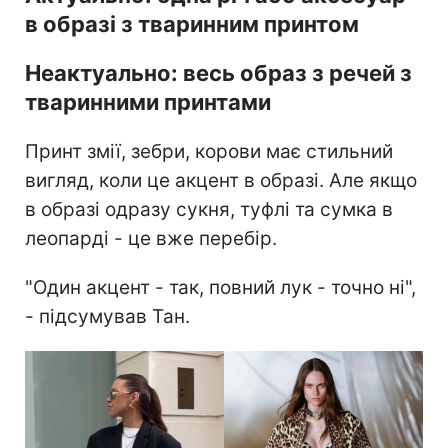
в образі з тваринним принтом
Неактуально: весь образ з речей з
тваринними принтами
Принт змії, зебри, корови має стильний
вигляд, коли це акцент в образі. Але якщо
в образі одразу сукня, туфлі та сумка в
леопарді - це вже перебір.
"Один акцент - так, повний лук - точно ні",
- підсумував Тан.