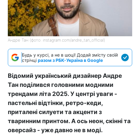
Андре Тан (фото: instagram.com/andre_tan_official)
Будь у курсі, а не в шоці! Додай змісту своїй
стрічці
разом з РБК-Україна в Google
Відомий український дизайнер Андре
Тан поділився головними модними
трендами літа 2025. У центрі уваги -
пастельні відтінки, ретро-кеди,
приталені силуети та акценти з
тваринним принтом. А ось неон, скінні та
оверсайз - уже давно не в моді.