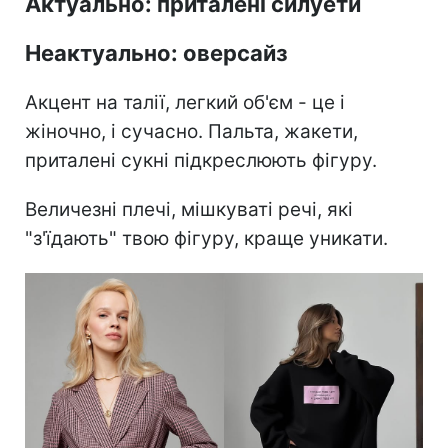
Актуально: приталені силуети
Неактуально: оверсайз
Акцент на талії, легкий об'єм - це і
жіночно, і сучасно. Пальта, жакети,
приталені сукні підкреслюють фігуру.
Величезні плечі, мішкуваті речі, які
"з'їдають" твою фігуру, краще уникати.