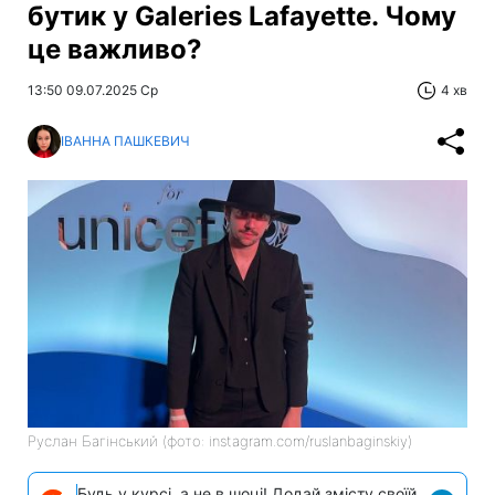
бутик у Galeries Lafayette. Чому
це важливо?
13:50 09.07.2025 Ср
4 хв
ІВАННА ПАШКЕВИЧ
Руслан Багінський (фото: instagram.com/ruslanbaginskiy)
Будь у курсі, а не в шоці! Додай змісту своїй