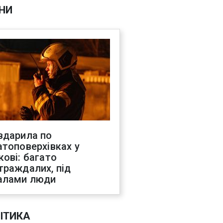
НИ
вдарила по
атоповерхівках у
кові: багато
траждалих, під
алами люди
ІТИКА