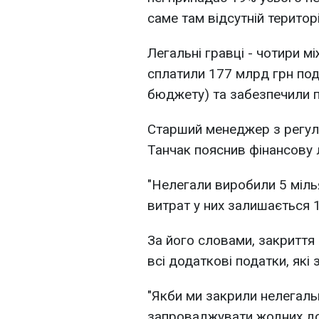
саме там відсутній територ
Легальні гравці - чотири мі
сплатили 177 млрд грн под
бюджету) та забезпечили п
Старший менеджер з регул
Танчак пояснив фінансову 
"Нелегали виробили 5 мілья
витрат у них залишається 1
За його словами, закриття
всі додаткові податки, як
"Якби ми закрили нелегальн
запроваджувати жодних дод