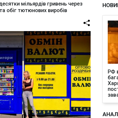
десятки мільярдів гривень через
НОВИ
та обіг тютюнових виробів
РФ 
баг
Хар
пос
зав
АНАЛ