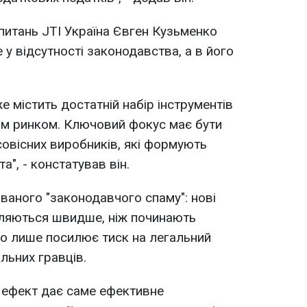
итань JTI Україна Євген Кузьменко
у відсутності законодавства, а в його
 містить достатній набір інструментів
им ринком. Ключовий фокус має бути
совісних виробників, які формують
а", - констатував він.
 званого "законодавчого спаму": нові
вляються швидше, ніж починають
о лише посилює тиск на легальний
альних гравців.
 ефект дає саме ефективне