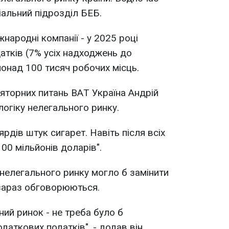
іальний підрозділ БЕБ.
жнародні компанії - у 2025 році
атків (7% усіх надходжень до
онад 100 тисяч робочих місць.
яторних питань BАT Україна Андрій
логіку нелегального ринку.
рдів штук сигарет. Навіть після всіх
00 мільйонів доларів".
 нелегального ринку могло б замінити
і зараз обговорюються.
ий ринок - не треба було б
аткових податків", - додав він.