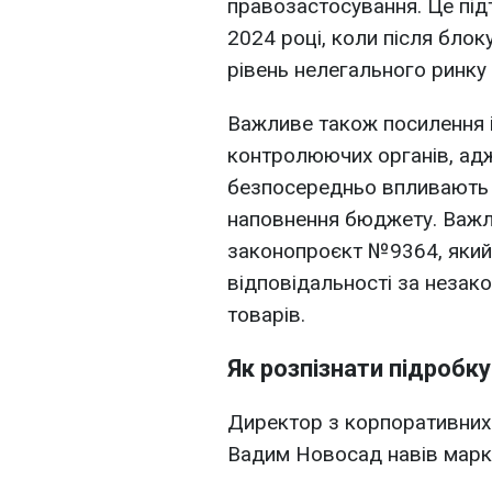
правозастосування. Це під
2024 році, коли після бло
рівень нелегального ринку
Важливе також посилення і
контролюючих органів, адже
безпосередньо впливають н
наповнення бюджету. Важл
законопроєкт №9364, який
відповідальності за незак
товарів.
Як розпізнати підробку
Директор з корпоративних 
Вадим Новосад навів марке