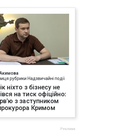
 Акимова
ниця рубрики Надзвичайні події
ік ніхто з бізнесу не
івся на тиск офіційно:
ерв'ю з заступником
прокурора Кримом