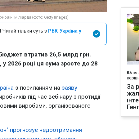
раїні міліарди (фото: Getty Images)
 Читай тільки суть з
РБК-Україна у
 бюджет втратив 26,5 млрд грн.
у 2026 році ця сума зросте до 28
Юлія
керів
За р
раїна
з посиланням на
заяву
жал
робників під час вебінару з протидії
інт
новими виробами, організованого
Ген
юн" прогнозує недоотримання
через неготовність еАкцизу