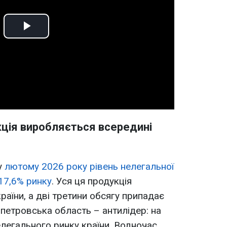
Play
Video
кція виробляється всередині
у
лютому 2026 року рівень нелегальної
 17,6% ринку
. Уся ця продукція
аїни, а дві третини обсягу припадає
опетровська область – антилідер: на
елегального ринку країни. Водночас