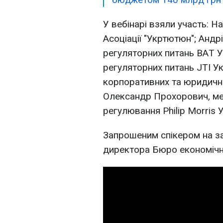
У вебінарі взяли участь: 
Асоціації "Укртютюн"; Анд
регуляторних питань BАT У
регуляторних питань JTI У
корпоративних та юридичних
Олександр Прохорович, ме
регулювання Philip Morris У
Запрошеним спікером на за
директора Бюро економічно