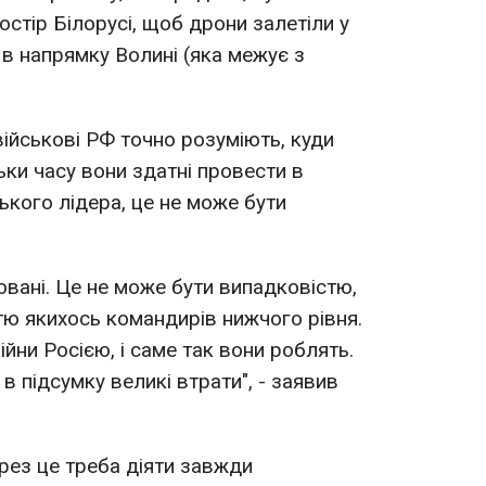
стір Білорусі, щоб дрони залетіли у
 в напрямку Волині (яка межує з
ійськові РФ точно розуміють, куди
льки часу вони здатні провести в
ського лідера, це не може бути
вані. Це не може бути випадковістю,
ю якихось командирів нижчого рівня.
йни Росією, і саме так вони роблять.
в підсумку великі втрати", - заявив
ерез це треба діяти завжди