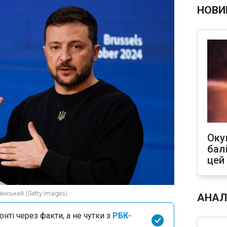
НОВИ
Оку
бал
цей
нський (Getty Images)
АНАЛ
нті через факти, а не чутки з
РБК-