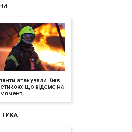
НИ
панти атакували Київ
істикою: що відомо на
 момент
ІТИКА