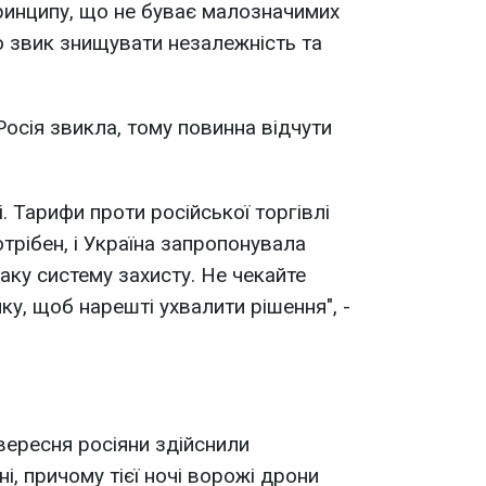
ринципу, що не буває малозначимих
то звик знищувати незалежність та
осія звикла, тому повинна відчути
ні. Тарифи проти російської торгівлі
отрібен, і Україна запропонувала
аку систему захисту. Не чекайте
ику, щоб нарешті ухвалити рішення", -
вересня росіяни здійснили
і, причому тієї ночі ворожі дрони