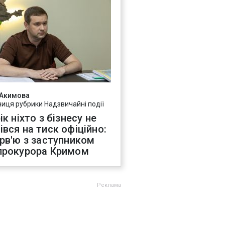
 Акимова
ниця рубрики Надзвичайні події
ік ніхто з бізнесу не
івся на тиск офіційно:
ерв'ю з заступником
прокурора Кримом