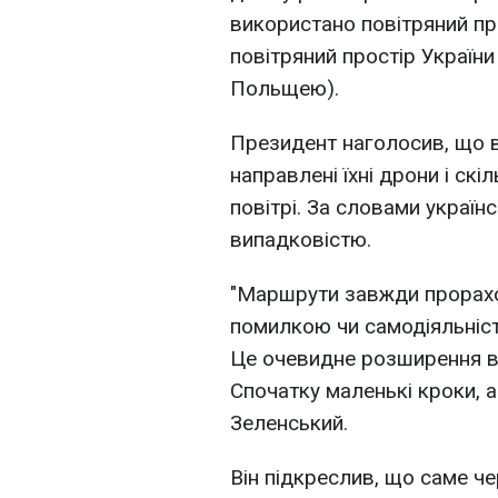
використано повітряний про
повітряний простір України
Польщею).
Президент наголосив, що в
направлені їхні дрони і скі
повітрі. За словами україн
випадковістю.
"Маршрути завжди прорахо
помилкою чи самодіяльніст
Це очевидне розширення ві
Спочатку маленькі кроки, а 
Зеленський.
Він підкреслив, що саме ч