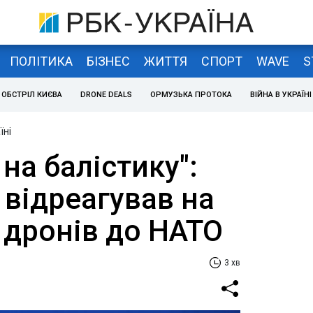
ПОЛІТИКА
БІЗНЕС
ЖИТТЯ
СПОРТ
WAVE
S
ОБСТРІЛ КИЄВА
DRONE DEALS
ОРМУЗЬКА ПРОТОКА
ВІЙНА В УКРАЇНІ
їні
 на балістику":
 відреагував на
 дронів до НАТО
3 хв