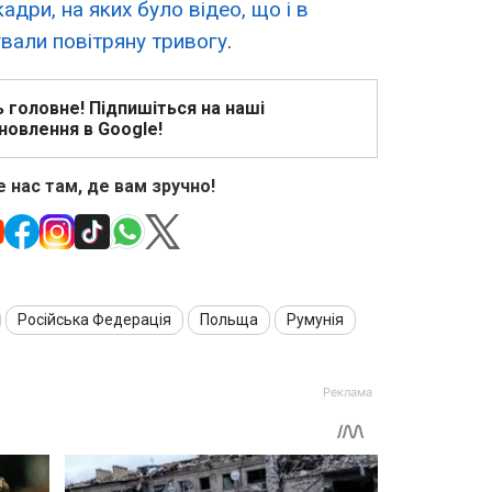
адри, на яких було відео, що і в
ували повітряну тривогу
.
ь головне! Підпишіться на наші
новлення в Google!
 нас там, де вам зручно!
Російська Федерація
Польща
Румунія