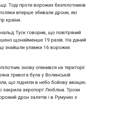
ьщі. Тоді проти ворожих безпілотників
 поляки вперше збивали дрони, які
р країни.
нальд Туск говорив, що повітряний
ушено щонайменше 19 разів. На даний
щі знайшли уламки 16 ворожих
зпілотник знову опинився на території
ряна тривога була у Волинській
ли, що підняли в небо бойову авіацію.
во закрила аеропорт Любліна. Трохи
орожий дрон залетів і в Румунію з