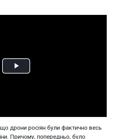
Play
Video
 що дрони росіян були фактично весь
аїни. Причому, попередньо, було