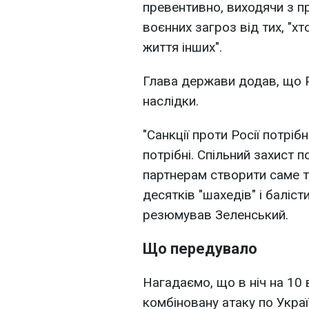
превентивно, виходячи з п
воєнних загроз від тих, "х
життя інших".
Глава держави додав, що Р
наслідки.
"Санкції проти Росії потріб
потрібні. Спільний захист п
партнерам створити саме т
десятків "шахедів" і баліст
резюмував Зеленський.
Що передувало
Нагадаємо, що в ніч на 10 
комбіновану атаку по Україн