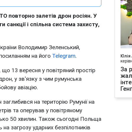
ТО повторно залетів дрон росіян. У
и санкції і спільна система захисту,
України Володимир Зеленський,
посиланням на його
Telegram
.
Юлія
керів
За р
 що 13 вересня у повітряний простір
жал
 дрон, у зв'язку з чим румунська
інт
ойову авіацію.
Ген
н заглибився на територію Румунії на
етрів та оперував у повітряному
ько 50 хвилин. Також сьогодні Польща
ь на загрозу ударних безпілотників