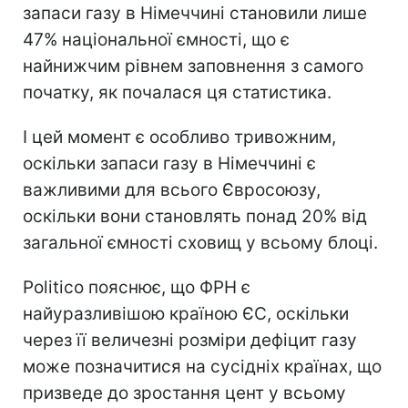
запаси газу в Німеччині становили лише
47% національної ємності, що є
найнижчим рівнем заповнення з самого
початку, як почалася ця статистика.
І цей момент є особливо тривожним,
оскільки запаси газу в Німеччині є
важливими для всього Євросоюзу,
оскільки вони становлять понад 20% від
загальної ємності сховищ у всьому блоці.
Politico пояснює, що ФРН є
найуразливішою країною ЄС, оскільки
через її величезні розміри дефіцит газу
може позначитися на сусідніх країнах, що
призведе до зростання цент у всьому