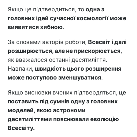
Якщо це підтвердиться, то
одна з
головних ідей сучасної космології може
виявитися хибною
.
За словами авторів роботи,
Всесвіт і далі
розширюється, але не прискорюється
,
як вважалося останні десятиліття.
Навпаки,
швидкість цього розширення
може поступово зменшуватися
.
Якщо висновки вчених підтвердяться,
це
поставить під сумнів одну з головних
моделей, якою астрономи
десятиліттями пояснювали еволюцію
Всесвіту.