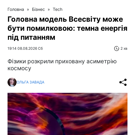
Головна
»
Бізнес
»
Tech
Головна модель Всесвіту може
бути помилковою: темна енергія
під питанням
19:14 08.08.2026 Сб
2 хв
Фізики розкрили приховану асиметрію
космосу
ОЛЬГА ЗАВАДА