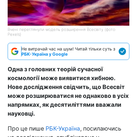
Вчені переглянули модель розширення Всесвіту (фото:
Pexels)
Не витрачай час на шум! Читай тільки суть з
РБК-Україна у Google
Одна з головних теорій сучасної
космології може виявитися хибною.
Нове дослідження свідчить, що Всесвіт
може розширюватися не однаково в усіх
напрямках, як десятиліттями вважали
науковці.
Про це пише
РБК-Україна
, посилаючись