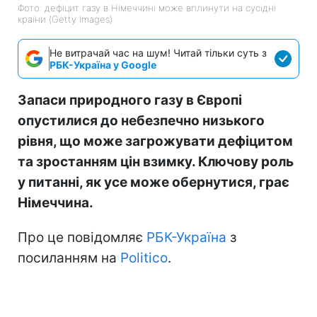
Фото: дефіцит газу в Німеччині може вплинути на сусідні
країни (Getty Images)
Не витрачай час на шум! Читай тільки суть з
РБК-Україна у Google
Запаси природного газу в Європі
опустилися до небезпечно низького
рівня, що може загрожувати дефіцитом
та зростанням цін взимку. Ключову роль
у питанні, як усе може обернутися, грає
Німеччина.
Про це повідомляє
РБК-Україна
з
посиланням на
Politico
.