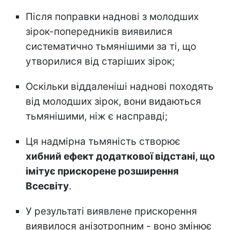
Після поправки наднові з молодших
зірок-попередників виявилися
систематично тьмянішими за ті, що
утворилися від старіших зірок;
Оскільки віддаленіші наднові походять
від молодших зірок, вони видаються
тьмянішими, ніж є насправді;
Ця надмірна тьмяність створює
хибний ефект додаткової відстані, що
імітує прискорене розширення
Всесвіту
.
У результаті виявлене прискорення
виявилося анізотропним - воно змінює