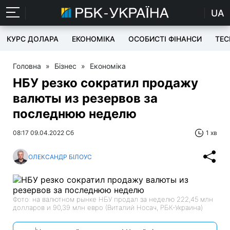
UA
КУРС ДОЛАРА
ЕКОНОМІКА
ОСОБИСТІ ФІНАНСИ
TEC
Головна
»
Бізнес
»
Економіка
НБУ резко сократил продажу
валюты из резервов за
последнюю неделю
08:17 09.04.2022 Сб
1 хв
ОЛЕКСАНДР БІЛОУС
Фото: на валютном рынке НБУ продал за неделю 222,45 млн
долларов и 90,39 млн евро (Виталий Носач, РБК-Украина)