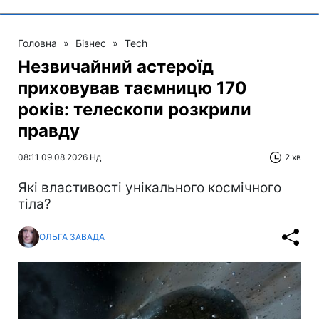
Головна
»
Бізнес
»
Tech
Незвичайний астероїд
приховував таємницю 170
років: телескопи розкрили
правду
08:11 09.08.2026 Нд
2 хв
Які властивості унікального космічного
тіла?
ОЛЬГА ЗАВАДА