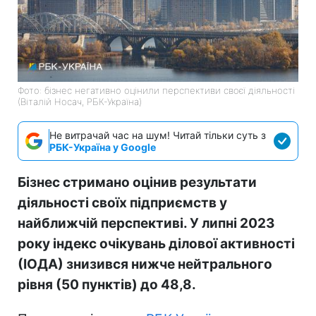
Фото: бізнес негативно оцінили перспективи своєї діяльності
(Віталій Носач, РБК-Україна)
Не витрачай час на шум! Читай тільки суть з
РБК-Україна у Google
Бізнес стримано оцінив результати
діяльності своїх підприємств у
найближчій перспективі. У липні 2023
року індекс очікувань ділової активності
(ІОДА) знизився нижче нейтрального
рівня (50 пунктів) до 48,8.