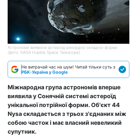
Астрономи виявили астероїд рекордно складної форми
(фото: NASA Hubble Space Telescope)
Не витрачай час на шум! Читай тільки суть з
РБК-Україна у Google
Міжнародна група астрономів вперше
виявила у Сонячній системі астероїд
унікальної потрійної форми. Об'єкт 44
Nysa складається з трьох з'єднаних між
собою часток і має власний невеликий
супутник.