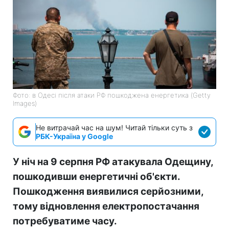
Фото: в Одесі після атаки РФ пошкоджена енергетика (Getty
Images)
Не витрачай час на шум! Читай тільки суть з
РБК-Україна у Google
У ніч на 9 серпня РФ атакувала Одещину,
пошкодивши енергетичні об'єкти.
Пошкодження виявилися серйозними,
тому відновлення електропостачання
потребуватиме часу.