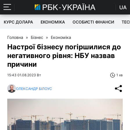
UA
КУРС ДОЛАРА
ЕКОНОМІКА
ОСОБИСТІ ФІНАНСИ
TEC
Головна
»
Бізнес
»
Економіка
Настрої бізнесу погіршилися до
негативного рівня: НБУ назвав
причини
15:43 01.08.2023 Вт
1 хв
ОЛЕКСАНДР БІЛОУС