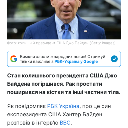
Фото: колишній президент США Джо Байден (Getty Images)
Вимкни хаос міжнародних новин! Отримуй
тільки важливе з
РБК-Україна у Google
Стан колишнього президента США Джо
Байдена погіршився. Рак простати
поширився на кістки та інші частини тіла.
Як повідомляє
РБК-Україна
, про це син
експрезидента США Хантер Байден
розповів в інтерв'ю
BBC
.