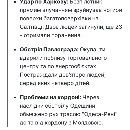
Удар по Харкову:
Безпілотник
прямим влучанням зруйнував чотири
поверхи багатоповерхівки на
Салтівці. Двоє людей загинули, ще 23
- отримали поранення.
Обстріл Павлограда:
Окупанти
вдарили поблизу торговельного
центру та по енергооб'єктах.
Постраждали дев'ятеро людей,
серед яких четверо дітей.
Проблеми на кордоні:
Через
наслідки обстрілу Одещини
обмежено рух трасою "Одеса-Рені"
до та від кордону з Молдовою.