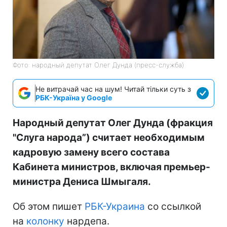
Фото: народный депутат Олег Дунда (пресс-служба)
Не витрачай час на шум! Читай тільки суть з
РБК-Україна у Google
Народный депутат Олег Дунда (фракция
"Слуга народа”) считает необходимым
кадровую замену всего состава
Кабинета министров, включая премьер-
министра Дениса Шмыгаля.
Об этом пишет
РБК-Украина
со ссылкой
на
колонку
нардепа.