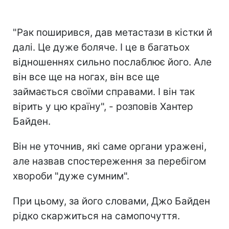
"Рак поширився, дав метастази в кістки й
далі. Це дуже боляче. І це в багатьох
відношеннях сильно послаблює його. Але
він все ще на ногах, він все ще
займається своїми справами. І він так
вірить у цю країну", - розповів Хантер
Байден.
Він не уточнив, які саме органи уражені,
але назвав спостереження за перебігом
хвороби "дуже сумним".
При цьому, за його словами, Джо Байден
рідко скаржиться на самопочуття.