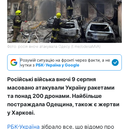
Фото: росія вночі атакувала Одесу (t.me/odesaMVA)
Розумій ситуацію на фронті через факти, а не
чутки з
РБК-Україна у Google
Російські війська вночі 9 серпня
масовано атакували Україну ракетами
та понад 200 дронами. Найбільше
постраждала Одещина, також є жертви
у Харкові.
РБК-Україна
зібрало все, що відомо про