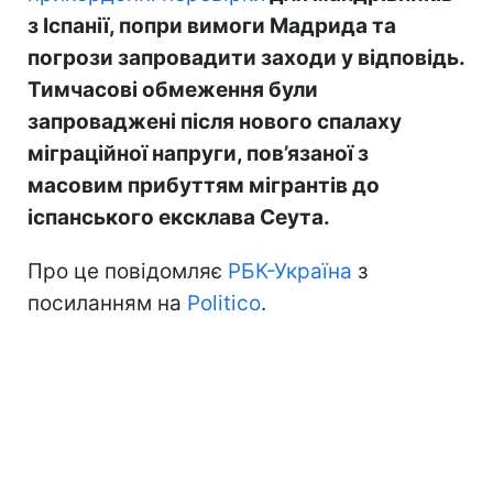
з Іспанії, попри вимоги Мадрида та
погрози запровадити заходи у відповідь.
Тимчасові обмеження були
запроваджені після нового спалаху
міграційної напруги, пов’язаної з
масовим прибуттям мігрантів до
іспанського ексклава Сеута.
Про це повідомляє
РБК-Україна
з
посиланням на
Politico
.