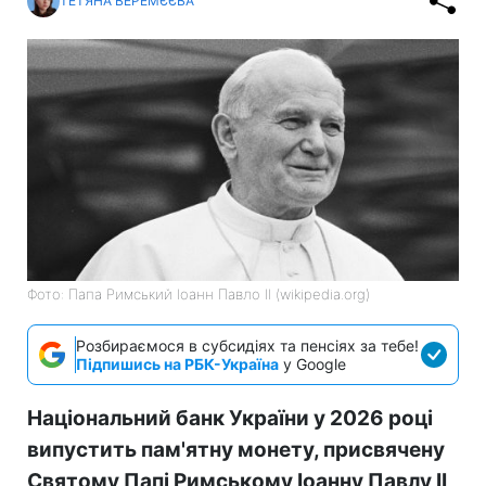
ТЕТЯНА ВЕРЕМЄЄВА
Фото: Папа Римський Іоанн Павло II (wikipedia.org)
Розбираємося в субсидіях та пенсіях за тебе!
Підпишись на РБК-Україна
у Google
Національний банк України у 2026 році
випустить пам'ятну монету, присвячену
Святому Папі Римському Іоанну Павлу II