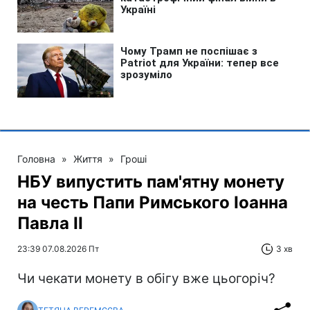
Головна
»
Життя
»
Гроші
НБУ випустить пам'ятну монету
на честь Папи Римського Іоанна
Павла II
23:39 07.08.2026 Пт
3 хв
Чи чекати монету в обігу вже цьогоріч?