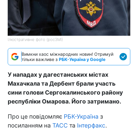
Ілюстративне фото (росЗМІ)
Вимкни хаос міжнародних новин! Отримуй
тільки важливе з
РБК-Україна у Google
У нападах у дагестанських містах
Махачкала та Дербент брали участь
сини голови Сергокалинського району
республіки Омарова. Його затримано.
Про це повідомляє
РБК-Україна
з
посиланням на
ТАСС
та
Інтерфакс
.