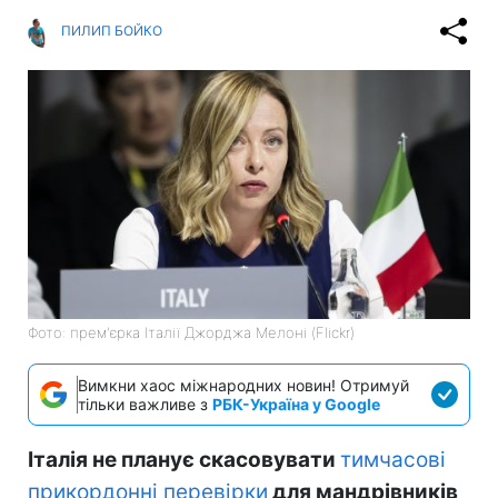
ПИЛИП БОЙКО
Фото: прем'єрка Італії Джорджа Мелоні (Flickr)
Вимкни хаос міжнародних новин! Отримуй
тільки важливе з
РБК-Україна у Google
Італія не планує скасовувати
тимчасові
прикордонні перевірки
для мандрівників