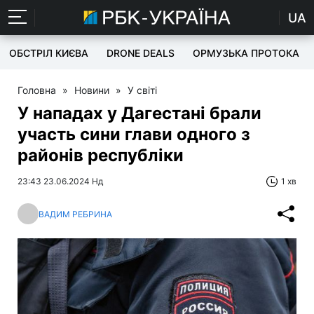
UA
ОБСТРІЛ КИЄВА
DRONE DEALS
ОРМУЗЬКА ПРОТОКА
Головна
»
Новини
»
У світі
У нападах у Дагестані брали
участь сини глави одного з
районів республіки
23:43 23.06.2024 Нд
1 хв
ВАДИМ РЕБРИНА