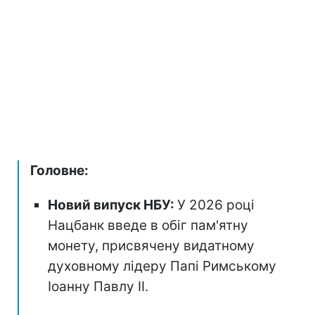
Головне:
Новий випуск НБУ:
У 2026 році
Нацбанк введе в обіг пам'ятну
монету, присвячену видатному
духовному лідеру Папі Римському
Іоанну Павлу II.