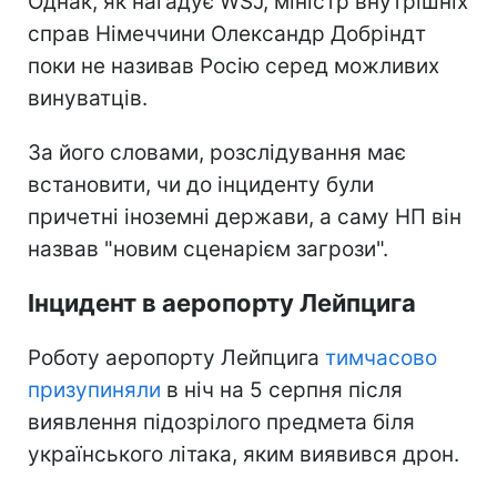
Однак, як нагадує WSJ, міністр внутрішніх
справ Німеччини Олександр Добріндт
поки не називав Росію серед можливих
винуватців.
За його словами, розслідування має
встановити, чи до інциденту були
причетні іноземні держави, а саму НП він
назвав "новим сценарієм загрози".
Інцидент в аеропорту Лейпцига
Роботу аеропорту Лейпцига
тимчасово
призупиняли
в ніч на 5 серпня після
виявлення підозрілого предмета біля
українського літака, яким виявився дрон.