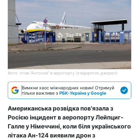
Фото: літак "Антонов" в аеропорту (з відкритих джерел)
Вимкни хаос міжнародних новин! Отримуй
тільки важливе з
РБК-Україна у Google
Американська розвідка пов'язала з
Росією інцидент в аеропорту Лейпциг-
Галле у Німеччині, коли біля українського
літака Ан-124 виявили дрон з