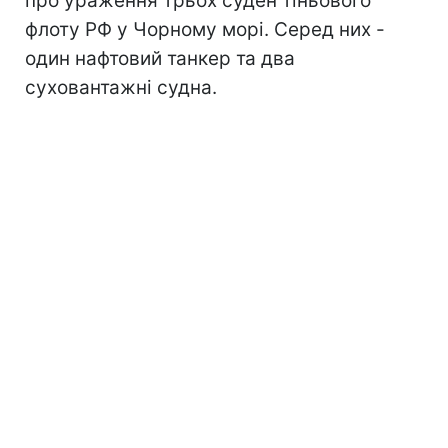
про ураження трьох суден тіньового
флоту РФ у Чорному морі. Серед них -
один нафтовий танкер та два
суховантажні судна.