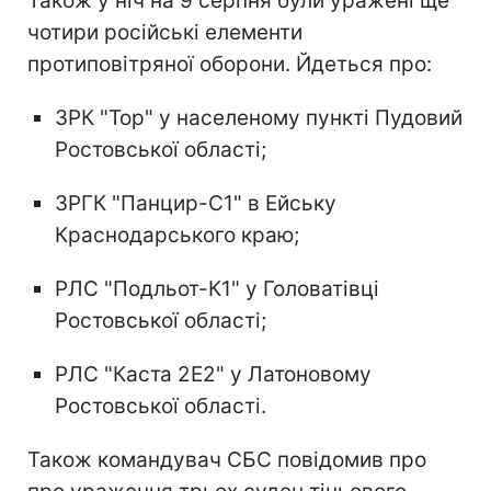
Також у ніч на 9 серпня були уражені ще
чотири російські елементи
протиповітряної оборони. Йдеться про:
ЗРК "Тор" у населеному пункті Пудовий
Ростовської області;
ЗРГК "Панцир-С1" в Ейську
Краснодарського краю;
РЛС "Подльот-К1" у Головатівці
Ростовської області;
РЛС "Каста 2Е2" у Латоновому
Ростовської області.
Також командувач СБС повідомив про