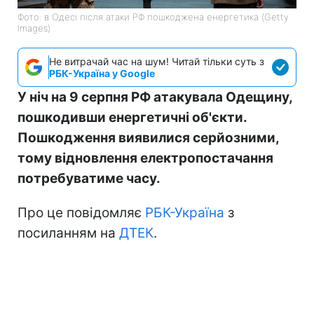
Фото: в Одесі після атаки РФ пошкоджена енергетика (Getty
Images)
Не витрачай час на шум! Читай тільки суть з
РБК-Україна у Google
У ніч на 9 серпня РФ атакувала Одещину,
пошкодивши енергетичні об'єкти.
Пошкодження виявилися серйозними,
тому відновлення електропостачання
потребуватиме часу.
Про це повідомляє
РБК-Україна
з
посиланням на
ДТЕК
.