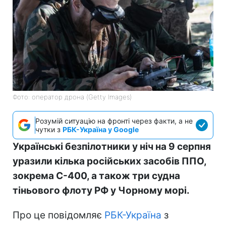
Фото: оператор дрона (Getty Images)
Розумій ситуацію на фронті через факти, а не
чутки з
РБК-Україна у Google
Українські безпілотники у ніч на 9 серпня
уразили кілька російських засобів ППО,
зокрема С-400, а також три судна
тіньового флоту РФ у Чорному морі.
Про це повідомляє
РБК-Україна
з