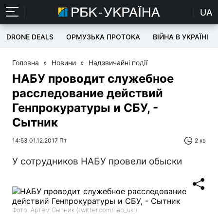
UA
DRONE DEALS
ОРМУЗЬКА ПРОТОКА
ВІЙНА В УКРАЇНІ
Головна
»
Новини
»
Надзвичайні події
НАБУ проводит служебное
расследование действий
Генпрокуратуры и СБУ, -
Сытник
14:53 01.12.2017 Пт
2 хв
У сотрудников НАБУ провели обыски
Фото: Артем Сытник (twitter.com/nab_ukr)