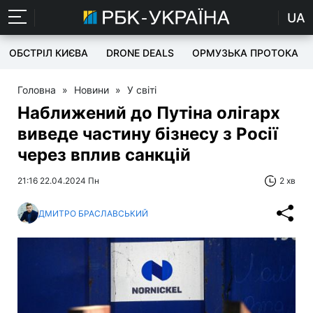
UA
ОБСТРІЛ КИЄВА
DRONE DEALS
ОРМУЗЬКА ПРОТОКА
Головна
»
Новини
»
У світі
Наближений до Путіна олігарх
виведе частину бізнесу з Росії
через вплив санкцій
21:16 22.04.2024 Пн
2 хв
ДМИТРО БРАСЛАВСЬКИЙ