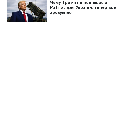
Головна
»
Новини
»
Політика
В Раді чекають від Корецького
пояснень щодо нової голови
Мінцифри
19:15 06.08.2026 Чт
2 хв
Рада вимагає розмови з новою
очільницею Мінцифри
СЕРГІЙ КОЗАЧУК