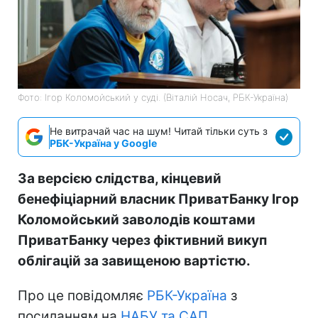
Фото: Ігор Коломойський у суді. (Віталій Носач, РБК-Україна)
Не витрачай час на шум! Читай тільки суть з
РБК-Україна у Google
За версією слідства, кінцевий
бенефіціарний власник ПриватБанку Ігор
Коломойський заволодів коштами
ПриватБанку через фіктивний викуп
облігацій за завищеною вартістю.
Про це повідомляє
РБК-Україна
з
посиланням на
НАБУ та САП.