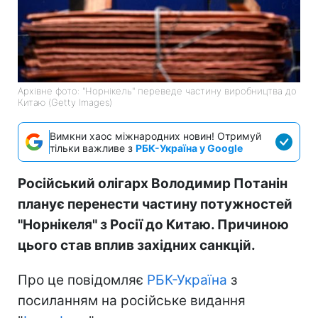
Архівне фото: "Норнікель" переведе частину виробництва до
Китаю (Getty Images)
Вимкни хаос міжнародних новин! Отримуй
тільки важливе з
РБК-Україна у Google
Російський олігарх Володимир Потанін
планує перенести частину потужностей
"Норнікеля" з Росії до Китаю. Причиною
цього став вплив західних санкцій.
Про це повідомляє
РБК-Україна
з
посиланням на російське видання