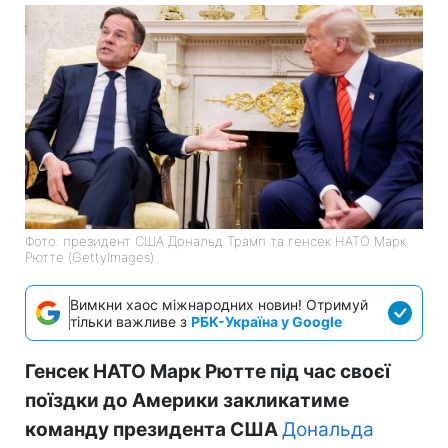
Фото: президент США Дональд Трамп та генсек НАТО Марк
Рютте (GettyImagеs)
Вимкни хаос міжнародних новин! Отримуй
тільки важливе з
РБК-Україна у Google
Генсек НАТО Марк Рютте під час своєї
поїздки до Америки закликатиме
команду президента США
Дональда