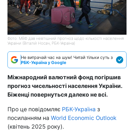
Фото: МВФ дав невтішний прогноз щодо кількості населення
України (Віталій Носач, РБК-Україна)
Не витрачай час на шум! Читай тільки суть з
РБК-Україна у Google
Міжнародний валютний фонд погіршив
прогноз чисельності населення України.
Біженці повернуться далеко не всі.
Про це повідомляє
РБК-Україна
з
посиланням на
World Economic Outlook
(квітень 2025 року).