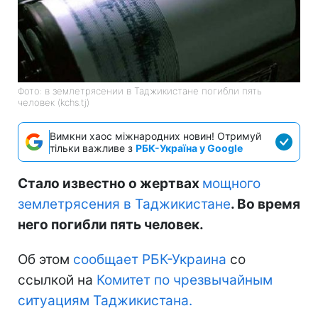
Фото: в землетрясении в Таджикистане погибли пять
человек (kchs.tj)
Вимкни хаос міжнародних новин! Отримуй
тільки важливе з
РБК-Україна у Google
Стало известно о жертвах
мощного
землетрясения в Таджикистане
. Во время
него погибли пять человек.
Об этом
сообщает РБК-Украина
со
ссылкой на
Комитет по чрезвычайным
ситуациям Таджикистана.