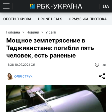
UA
ОБСТРІЛ КИЄВА
DRONE DEALS
ОРМУЗЬКА ПРОТОКА
Головна
»
Новини
»
У світі
Мощное землетрясение в
Таджикистане: погибли пять
человек, есть раненые
11:38 10.07.2021 Сб
1 хв
ЮЛІЯ СТРУК