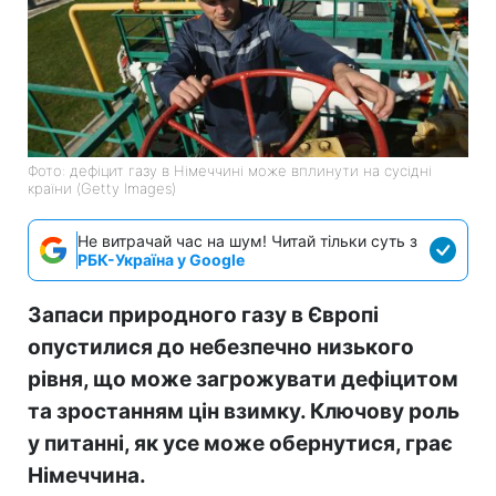
Фото: дефіцит газу в Німеччині може вплинути на сусідні
країни (Getty Images)
Не витрачай час на шум! Читай тільки суть з
РБК-Україна у Google
Запаси природного газу в Європі
опустилися до небезпечно низького
рівня, що може загрожувати дефіцитом
та зростанням цін взимку. Ключову роль
у питанні, як усе може обернутися, грає
Німеччина.