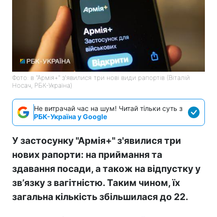
Фото: в "Армія+" з'явилися три нові види рапортів (Віталій
Носач, РБК-Україна)
Не витрачай час на шум! Читай тільки суть з
РБК-Україна у Google
У застосунку "Армія+" з'явилися три
нових рапорти: на приймання та
здавання посади, а також на відпустку у
звʼязку з вагітністю. Таким чином, їх
загальна кількість збільшилася до 22.