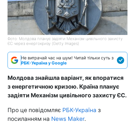
Фото: Молдова планує задіяти Механізм цивільного захисту
ЄС через енергокризу (Getty Images)
Не витрачай час на шум! Читай тільки суть з
РБК-Україна у Google
Молдова знайшла варіант, як впоратися
з енергетичною кризою. Країна планує
задіяти Механізм цивільного захисту ЄС.
Про це повідомляє
РБК-Україна
з
посиланням на
News Maker
.