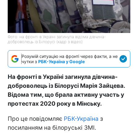
Фото: на фронті в Україні загинула відома дівчина-
доброволець із Білорусі (кадр з відео)
Розумій ситуацію на фронті через факти, а не
чутки з
РБК-Україна у Google
На фронті в Україні загинула дівчина-
доброволець із Білорусі Марія Зайцева.
Відома тим, що брала активну участь у
протестах 2020 року в Мінську.
Про це повідомляє
РБК-Україна
з
посиланням на білоруські ЗМІ.