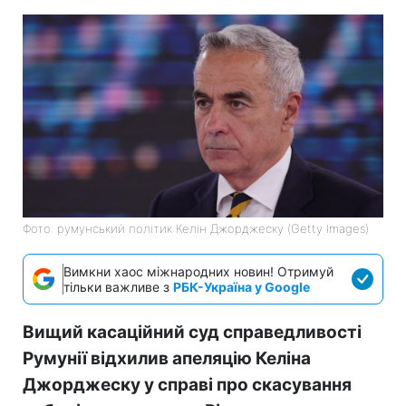
Фото: румунський політик Келін Джорджеску (Getty Images)
Вимкни хаос міжнародних новин! Отримуй
тільки важливе з
РБК-Україна у Google
Вищий касаційний суд справедливості
Румунії відхилив апеляцію Келіна
Джорджеску у справі про скасування