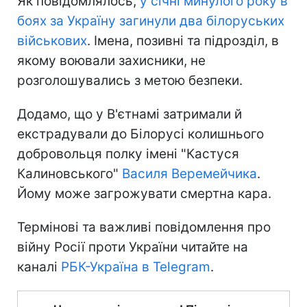
Як повідомлялось,
у січні минулого року в
боях за Україну загинули два білоруських
військових
. Імена, позивні та підрозділ, в
якому воювали захисники, не
розголошувались з метою безпеки.
Додамо, що у В'єтнамі затримали й
екстрадували до Білорусі колишнього
добровольця полку імені "Кастуся
Калиновського"
Василя Веремейчика
.
Йому може загрожувати смертна кара.
Термінові та важливі повідомлення про
війну Росії проти України читайте на
каналі
РБК-Україна в Telegram
.